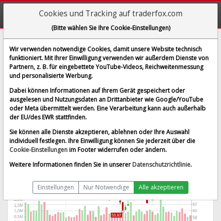
Cookies und Tracking auf traderfox.com
(Bitte wählen Sie Ihre Cookie-Einstellungen)
Vista Energy SAB de CV
Wir verwenden notwendige Cookies, damit unsere Website technisch
funktioniert. Mit Ihrer Einwilligung verwenden wir außerdem Dienste von
[VIST | WKN A2PPAS | ISIN US92837L1098]
Partnern, z. B. für eingebettete YouTube-Videos, Reichweitenmessung
65,890 $
-0,63 %
und personalisierte Werbung.
BID:
57,190 $
ASK:
75,810 $
Dabei können Informationen auf Ihrem Gerät gespeichert oder
Echtzeit-Aktienkurs
vom 07.08.2026 um 19:59 Uhr
ausgelesen und Nutzungsdaten an Drittanbieter wie Google/YouTube
oder Meta übermittelt werden. Eine Verarbeitung kann auch außerhalb
New York
Splitbereinigt
der EU/des EWR stattfinden.
Sie können alle Dienste akzeptieren, ablehnen oder Ihre Auswahl
individuell festlegen. Ihre Einwilligung können Sie jederzeit über die
Cookie-Einstellungen
im Footer widerrufen oder ändern.
Weitere Informationen finden Sie in unserer
Datenschutzrichtlinie
.
Einstellungen
Nur Notwendige
Alle akzeptieren