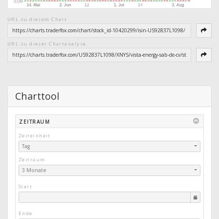
URL zu diesem Chart
URL zu dieser Chartanalyse
Charttool
ZEITRAUM
Zeiteinheit
Tag
Zeitraum
3 Monate
Start
Ende