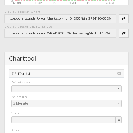
URL zu diesem Chart
URL zu dieser Chartanalyse
Charttool
ZEITRAUM
Zeiteinheit
Tag
Zeitraum
3 Monate
Start
Ende