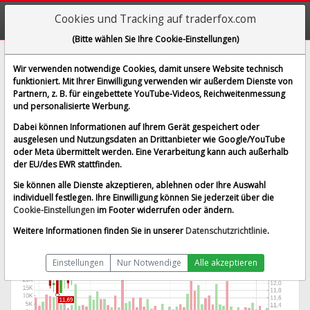
Cookies und Tracking auf traderfox.com
(Bitte wählen Sie Ihre Cookie-Einstellungen)
Allwyn AG
Wir verwenden notwendige Cookies, damit unsere Website technisch
funktioniert. Mit Ihrer Einwilligung verwenden wir außerdem Dienste von
[GF8 | WKN 765974 | ISIN GRS419003009]
Partnern, z. B. für eingebettete YouTube-Videos, Reichweitenmessung
13,630 €
2,17 %
und personalisierte Werbung.
BID:
13,610 €
ASK:
13,650 €
Dabei können Informationen auf Ihrem Gerät gespeichert oder
Echtzeit-Aktienkurs
vom 08.08.2026 um 05:58 Uhr
ausgelesen und Nutzungsdaten an Drittanbieter wie Google/YouTube
oder Meta übermittelt werden. Eine Verarbeitung kann auch außerhalb
Echtzeit Euro
Splitbereinigt
der EU/des EWR stattfinden.
Sie können alle Dienste akzeptieren, ablehnen oder Ihre Auswahl
individuell festlegen. Ihre Einwilligung können Sie jederzeit über die
Cookie-Einstellungen
im Footer widerrufen oder ändern.
Weitere Informationen finden Sie in unserer
Datenschutzrichtlinie
.
Einstellungen
Nur Notwendige
Alle akzeptieren