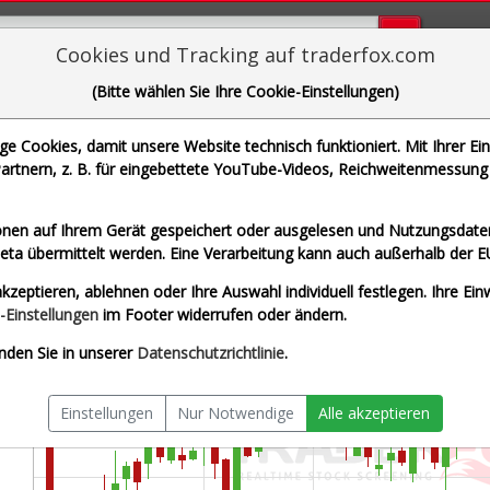
Bugs bi
Cookies und Tracking auf traderfox.com
(Bitte wählen Sie Ihre Cookie-Einstellungen)
RTL GROUP
 Cookies, damit unsere Website technisch funktioniert. Mit Ihrer Ei
| WKN 861149 | ISIN LU0061462528]
rtnern, z. B. für eingebettete YouTube-Videos, Reichweitenmessung 
x
Splitberein
nen auf Ihrem Gerät gespeichert oder ausgelesen und Nutzungsdaten
a übermittelt werden. Eine Verarbeitung kann auch außerhalb der E
kzeptieren, ablehnen oder Ihre Auswahl individuell festlegen. Ihre Ein
-Einstellungen
im Footer widerrufen oder ändern.
nden Sie in unserer
Datenschutzrichtlinie
.
Einstellungen
Nur Notwendige
Alle akzeptieren