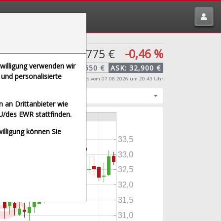
tte melden über
traderfox.de/kontakt/
32,775 €
-0,46 %
nwilligung verwenden wir
BID:
32,650 €
ASK:
32,900 €
und personalisierte
Echtzeit-Aktienkurs
vom 07.08.2026 um 20:43 Uhr
igt
 an Drittanbieter wie
U/des EWR stattfinden.
willigung können Sie