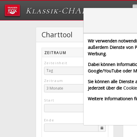
Klassik-CHARTTOOL
Charttool
Wir verwenden notwendige
[RRTL 
außerdem Dienste von Pa
ZEITRAUM
Werbung.
gette
Zeiteinheit
Dabei können Informatio
Google/YouTube oder Met
Tag
Zeitraum
Sie können alle Dienste a
jederzeit über die
Cookie
3 Monate
Weitere Informationen fi
Start
Ende