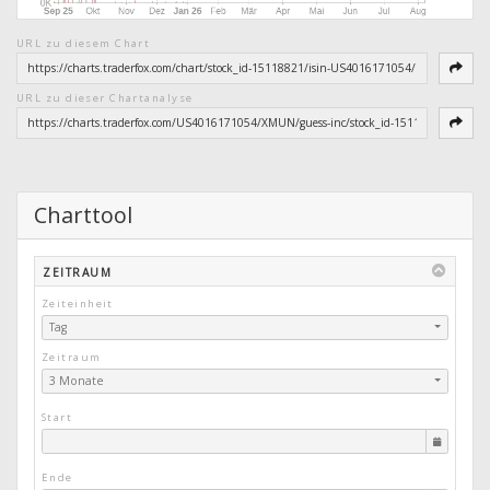
URL zu diesem Chart
URL zu dieser Chartanalyse
Charttool
ZEITRAUM
Zeiteinheit
Tag
Zeitraum
3 Monate
Start
Ende