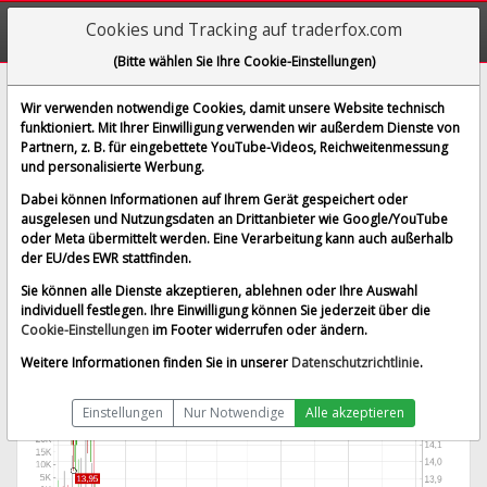
Cookies und Tracking auf traderfox.com
(Bitte wählen Sie Ihre Cookie-Einstellungen)
Guess ? Inc.
Wir verwenden notwendige Cookies, damit unsere Website technisch
funktioniert. Mit Ihrer Einwilligung verwenden wir außerdem Dienste von
[GU9 | WKN 902204 | ISIN US4016171054]
Partnern, z. B. für eingebettete YouTube-Videos, Reichweitenmessung
14,300 €
-1,04 %
und personalisierte Werbung.
BID:
14,200 €
ASK:
14,400 €
Dabei können Informationen auf Ihrem Gerät gespeichert oder
Echtzeit-Aktienkurs
vom 22.01.2026 um 16:13 Uhr
ausgelesen und Nutzungsdaten an Drittanbieter wie Google/YouTube
oder Meta übermittelt werden. Eine Verarbeitung kann auch außerhalb
gettex
Splitbereinigt
der EU/des EWR stattfinden.
Sie können alle Dienste akzeptieren, ablehnen oder Ihre Auswahl
individuell festlegen. Ihre Einwilligung können Sie jederzeit über die
Cookie-Einstellungen
im Footer widerrufen oder ändern.
Weitere Informationen finden Sie in unserer
Datenschutzrichtlinie
.
Einstellungen
Nur Notwendige
Alle akzeptieren