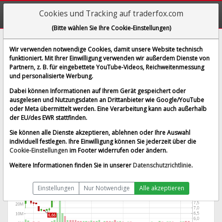
Cookies und Tracking auf traderfox.com
(Bitte wählen Sie Ihre Cookie-Einstellungen)
Corsair Gaming
Wir verwenden notwendige Cookies, damit unsere Website technisch
funktioniert. Mit Ihrer Einwilligung verwenden wir außerdem Dienste von
[CRSR | ISIN US22041X1028]
Partnern, z. B. für eingebettete YouTube-Videos, Reichweitenmessung
10,596 $
-5,65 %
und personalisierte Werbung.
BID:
10,582 $
ASK:
10,610 $
Dabei können Informationen auf Ihrem Gerät gespeichert oder
Echtzeit-Aktienkurs
vom 06.08.2026 um 19:59 Uhr
ausgelesen und Nutzungsdaten an Drittanbieter wie Google/YouTube
oder Meta übermittelt werden. Eine Verarbeitung kann auch außerhalb
Echtzeit USD
Splitbereinigt
der EU/des EWR stattfinden.
Sie können alle Dienste akzeptieren, ablehnen oder Ihre Auswahl
individuell festlegen. Ihre Einwilligung können Sie jederzeit über die
Cookie-Einstellungen
im Footer widerrufen oder ändern.
Weitere Informationen finden Sie in unserer
Datenschutzrichtlinie
.
Einstellungen
Nur Notwendige
Alle akzeptieren