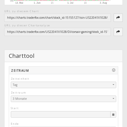
URL zu diesem Chart
URL zu dieser Chartanalyse
Charttool
ZEITRAUM
Zeiteinheit
Tag
Zeitraum
3 Monate
Start
Ende