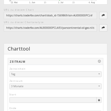
URL zu diesem Chart
URL zu dieser Chartanalyse
Charttool
ZEITRAUM
Zeiteinheit
Tag
Zeitraum
3 Monate
Start
Ende