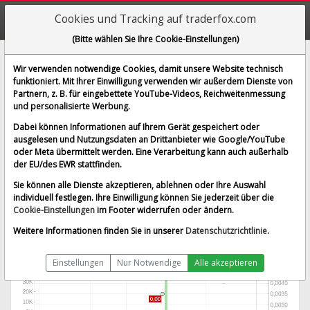
Cookies und Tracking auf traderfox.com
(Bitte wählen Sie Ihre Cookie-Einstellungen)
Pancontinental Oil & Gas N.L.
Wir verwenden notwendige Cookies, damit unsere Website technisch
funktioniert. Mit Ihrer Einwilligung verwenden wir außerdem Dienste von
[PUB | WKN A0CAFF | ISIN AU000000PCL4]
Partnern, z. B. für eingebettete YouTube-Videos, Reichweitenmessung
0,005 €
10,00 %
und personalisierte Werbung.
BID:
0,005 €
ASK:
0,006 €
Dabei können Informationen auf Ihrem Gerät gespeichert oder
Echtzeit-Aktienkurs
vom 08.08.2026 um 05:58 Uhr
ausgelesen und Nutzungsdaten an Drittanbieter wie Google/YouTube
oder Meta übermittelt werden. Eine Verarbeitung kann auch außerhalb
Echtzeit Euro
Splitbereinigt
der EU/des EWR stattfinden.
Sie können alle Dienste akzeptieren, ablehnen oder Ihre Auswahl
individuell festlegen. Ihre Einwilligung können Sie jederzeit über die
Cookie-Einstellungen
im Footer widerrufen oder ändern.
Weitere Informationen finden Sie in unserer
Datenschutzrichtlinie
.
Einstellungen
Nur Notwendige
Alle akzeptieren