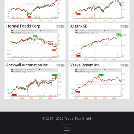
Hormel Foods Corp.
Argenx SE
17:38
17:38
Rockwell Automation Inc.
Veeva System Inc.
17:38
17:38
© 2019 - 2026 TraderFox GmbH