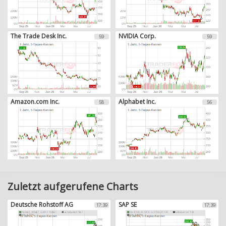
The Trade Desk Inc.
NVIDIA Corp.
59
59
Amazon.com Inc.
Alphabet Inc.
58
56
Zuletzt aufgerufene Charts
Deutsche Rohstoff AG
SAP SE
17:39
17:39