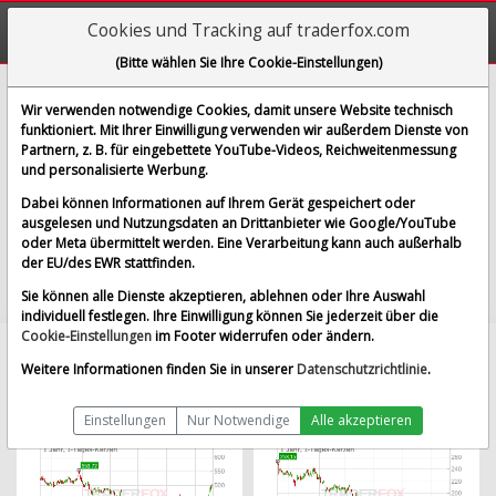
Cookies und Tracking auf traderfox.com
(Bitte wählen Sie Ihre Cookie-Einstellungen)
Klassik-CHARTTOOL von TraderFox
Wir verwenden notwendige Cookies, damit unsere Website technisch
funktioniert. Mit Ihrer Einwilligung verwenden wir außerdem Dienste von
Partnern, z. B. für eingebettete YouTube-Videos, Reichweitenmessung
und personalisierte Werbung.
Dabei können Informationen auf Ihrem Gerät gespeichert oder
ausgelesen und Nutzungsdaten an Drittanbieter wie Google/YouTube
Die gesuchte Aktie konnte nicht gefunden werden. Bitte geben Sie einen
oder Meta übermittelt werden. Eine Verarbeitung kann auch außerhalb
anderen Suchbegriff ein.
der EU/des EWR stattfinden.
Sie können alle Dienste akzeptieren, ablehnen oder Ihre Auswahl
individuell festlegen. Ihre Einwilligung können Sie jederzeit über die
Cookie-Einstellungen
im Footer widerrufen oder ändern.
Am häufigsten aufgerufene Charts
Weitere Informationen finden Sie in unserer
Datenschutzrichtlinie
.
24 Stunden
3 Tage
7 Tage
Einstellungen
Nur Notwendige
Alle akzeptieren
Microsoft Corp.
SAP SE
68
65