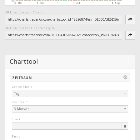
URL zu diesem Chart
URL zu dieser Chartanalyse
Charttool
ZEITRAUM
Zeiteinheit
Tag
Zeitraum
3 Monate
Start
Ende