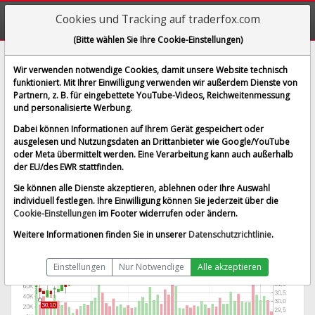
Cookies und Tracking auf traderfox.com
(Bitte wählen Sie Ihre Cookie-Einstellungen)
Fuchs SE
Wir verwenden notwendige Cookies, damit unsere Website technisch
funktioniert. Mit Ihrer Einwilligung verwenden wir außerdem Dienste von
[WKN A3E5D5 | ISIN DE000A3E5D56]
Partnern, z. B. für eingebettete YouTube-Videos, Reichweitenmessung
35,075 €
-0,21 %
und personalisierte Werbung.
BID:
34,750 €
ASK:
35,400 €
Dabei können Informationen auf Ihrem Gerät gespeichert oder
Echtzeit-Aktienkurs
vom 08.08.2026 um 05:58 Uhr
ausgelesen und Nutzungsdaten an Drittanbieter wie Google/YouTube
oder Meta übermittelt werden. Eine Verarbeitung kann auch außerhalb
Echtzeit Euro
Splitbereinigt
der EU/des EWR stattfinden.
Sie können alle Dienste akzeptieren, ablehnen oder Ihre Auswahl
individuell festlegen. Ihre Einwilligung können Sie jederzeit über die
Cookie-Einstellungen
im Footer widerrufen oder ändern.
Weitere Informationen finden Sie in unserer
Datenschutzrichtlinie
.
Einstellungen
Nur Notwendige
Alle akzeptieren