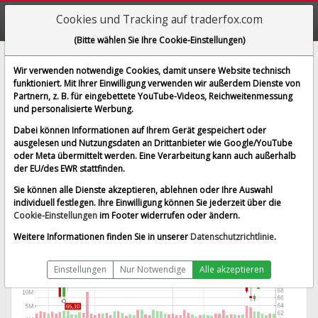
Cookies und Tracking auf traderfox.com
(Bitte wählen Sie Ihre Cookie-Einstellungen)
Builders Firstsource Inc.
Wir verwenden notwendige Cookies, damit unsere Website technisch
funktioniert. Mit Ihrer Einwilligung verwenden wir außerdem Dienste von
[BLDR | WKN A0ER15 | ISIN US12008R1077]
Partnern, z. B. für eingebettete YouTube-Videos, Reichweitenmessung
75,030 $
3,48 %
und personalisierte Werbung.
BID:
69,700 $
ASK:
79,400 $
Dabei können Informationen auf Ihrem Gerät gespeichert oder
Echtzeit-Aktienkurs
vom 07.08.2026 um 20:01 Uhr
ausgelesen und Nutzungsdaten an Drittanbieter wie Google/YouTube
oder Meta übermittelt werden. Eine Verarbeitung kann auch außerhalb
New York
Splitbereinigt
der EU/des EWR stattfinden.
Sie können alle Dienste akzeptieren, ablehnen oder Ihre Auswahl
individuell festlegen. Ihre Einwilligung können Sie jederzeit über die
Cookie-Einstellungen
im Footer widerrufen oder ändern.
Weitere Informationen finden Sie in unserer
Datenschutzrichtlinie
.
Einstellungen
Nur Notwendige
Alle akzeptieren