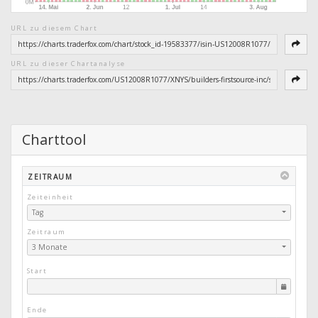
URL zu diesem Chart
URL zu dieser Chartanalyse
Charttool
ZEITRAUM
Zeiteinheit
Tag
Zeitraum
3 Monate
Start
Ende