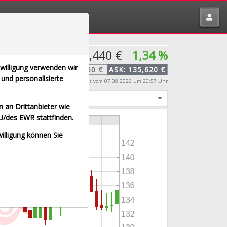
tte melden über
traderfox.de/kontakt/
135,440 €
1,34 %
nwilligung verwenden wir
BID:
135,260 €
ASK:
135,620 €
und personalisierte
Echtzeit-Aktienkurs
vom 07.08.2026 um 20:57 Uhr
igt
 an Drittanbieter wie
U/des EWR stattfinden.
willigung können Sie