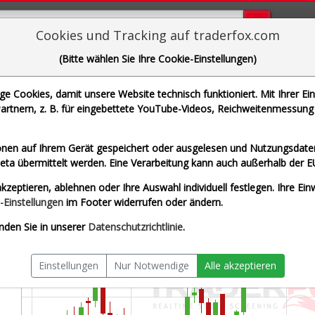
Bugs bi
Cookies und Tracking auf traderfox.com
(Bitte wählen Sie Ihre Cookie-Einstellungen)
ovartis AG
 Cookies, damit unsere Website technisch funktioniert. Mit Ihrer Ei
 WKN 904278 | ISIN CH0012005267]
rtnern, z. B. für eingebettete YouTube-Videos, Reichweitenmessung 
 & Schwarz
Splitberein
nen auf Ihrem Gerät gespeichert oder ausgelesen und Nutzungsdaten
a übermittelt werden. Eine Verarbeitung kann auch außerhalb der E
kzeptieren, ablehnen oder Ihre Auswahl individuell festlegen. Ihre Ein
-Einstellungen
im Footer widerrufen oder ändern.
nden Sie in unserer
Datenschutzrichtlinie
.
Einstellungen
Nur Notwendige
Alle akzeptieren