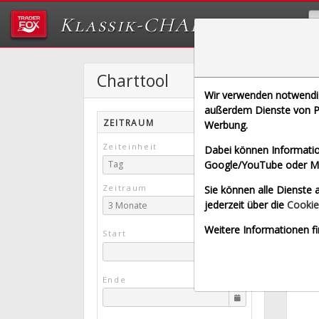
Klassik-CHARTTOOL
Charttool
N
Wir verwenden notwendige
[NOT |
außerdem Dienste von Pa
ZEITRAUM
Werbung.
Lang
Zeiteinheit
Dabei können Informatio
Google/YouTube oder Met
Tag
Zeitraum
Sie können alle Dienste a
jederzeit über die
Cookie
3 Monate
Weitere Informationen fi
Start
Ende