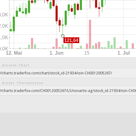
 diesem Chart
 dieser Chartanalyse