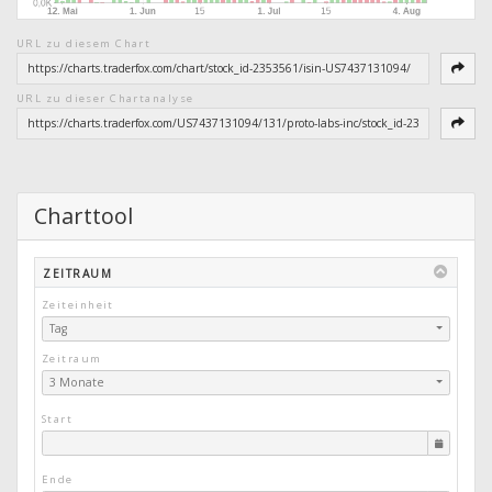
URL zu diesem Chart
URL zu dieser Chartanalyse
Charttool
ZEITRAUM
Zeiteinheit
Tag
Zeitraum
3 Monate
Start
Ende