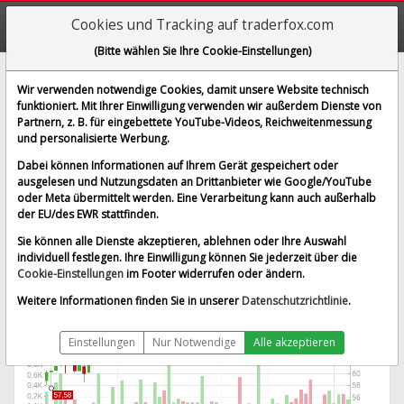
Cookies und Tracking auf traderfox.com
(Bitte wählen Sie Ihre Cookie-Einstellungen)
Proto Labs Inc.
Wir verwenden notwendige Cookies, damit unsere Website technisch
funktioniert. Mit Ihrer Einwilligung verwenden wir außerdem Dienste von
[WKN A1JUHT | ISIN US7437131094]
Partnern, z. B. für eingebettete YouTube-Videos, Reichweitenmessung
76,875 €
0,75 %
und personalisierte Werbung.
BID:
76,450 €
ASK:
77,300 €
Dabei können Informationen auf Ihrem Gerät gespeichert oder
Echtzeit-Aktienkurs
vom 08.08.2026 um 05:21 Uhr
ausgelesen und Nutzungsdaten an Drittanbieter wie Google/YouTube
oder Meta übermittelt werden. Eine Verarbeitung kann auch außerhalb
Tradegate
Splitbereinigt
der EU/des EWR stattfinden.
Sie können alle Dienste akzeptieren, ablehnen oder Ihre Auswahl
individuell festlegen. Ihre Einwilligung können Sie jederzeit über die
Cookie-Einstellungen
im Footer widerrufen oder ändern.
Weitere Informationen finden Sie in unserer
Datenschutzrichtlinie
.
Einstellungen
Nur Notwendige
Alle akzeptieren