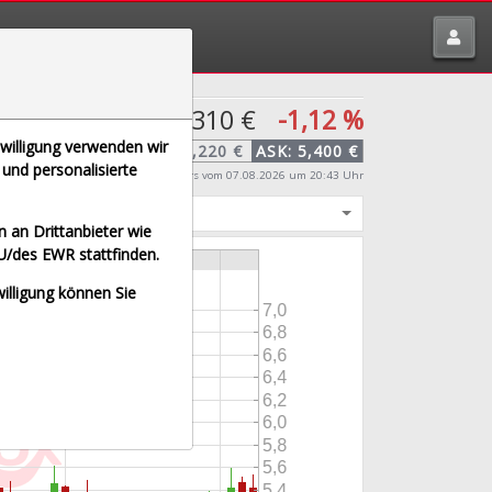
tte melden über
traderfox.de/kontakt/
5,310 €
-1,12 %
nwilligung verwenden wir
BID:
5,220 €
ASK:
5,400 €
und personalisierte
Echtzeit-Aktienkurs
vom 07.08.2026 um 20:43 Uhr
igt
 an Drittanbieter wie
U/des EWR stattfinden.
willigung können Sie