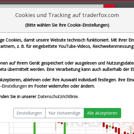
Bugs bi
Cookies und Tracking auf traderfox.com
(Bitte wählen Sie Ihre Cookie-Einstellungen)
Viscom SE
 Cookies, damit unsere Website technisch funktioniert. Mit Ihrer Ei
 WKN 784686 | ISIN DE0007846867]
rtnern, z. B. für eingebettete YouTube-Videos, Reichweitenmessung 
x
Splitberein
nen auf Ihrem Gerät gespeichert oder ausgelesen und Nutzungsdaten
a übermittelt werden. Eine Verarbeitung kann auch außerhalb der E
kzeptieren, ablehnen oder Ihre Auswahl individuell festlegen. Ihre Ein
-Einstellungen
im Footer widerrufen oder ändern.
nden Sie in unserer
Datenschutzrichtlinie
.
Einstellungen
Nur Notwendige
Alle akzeptieren