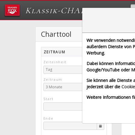
Klassik-CHARTTOOL
Charttool
Wir verwenden notwendige
[V6C |
außerdem Dienste von Pa
ZEITRAUM
Werbung.
gette
Zeiteinheit
Dabei können Informatio
Google/YouTube oder Met
Tag
Zeitraum
Sie können alle Dienste a
jederzeit über die
Cookie
3 Monate
Weitere Informationen fi
Start
Ende