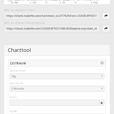
URL zu diesem Chart
URL zu dieser Chartanalyse
Charttool
ZEITRAUM
Zeiteinheit
Tag
Zeitraum
3 Monate
Start
Ende