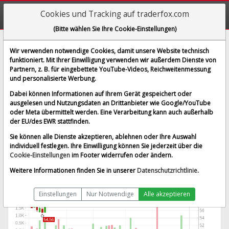
Cookies und Tracking auf traderfox.com
(Bitte wählen Sie Ihre Cookie-Einstellungen)
Flowserve Corp.
Wir verwenden notwendige Cookies, damit unsere Website technisch
funktioniert. Mit Ihrer Einwilligung verwenden wir außerdem Dienste von
[FWV | WKN 864999 | ISIN US34354P1057]
Partnern, z. B. für eingebettete YouTube-Videos, Reichweitenmessung
69,090 €
1,33 %
und personalisierte Werbung.
BID:
68,820 €
ASK:
69,360 €
Dabei können Informationen auf Ihrem Gerät gespeichert oder
Echtzeit-Aktienkurs
vom 07.08.2026 um 20:58 Uhr
ausgelesen und Nutzungsdaten an Drittanbieter wie Google/YouTube
oder Meta übermittelt werden. Eine Verarbeitung kann auch außerhalb
gettex
Splitbereinigt
der EU/des EWR stattfinden.
Sie können alle Dienste akzeptieren, ablehnen oder Ihre Auswahl
individuell festlegen. Ihre Einwilligung können Sie jederzeit über die
Cookie-Einstellungen
im Footer widerrufen oder ändern.
Weitere Informationen finden Sie in unserer
Datenschutzrichtlinie
.
Einstellungen
Nur Notwendige
Alle akzeptieren