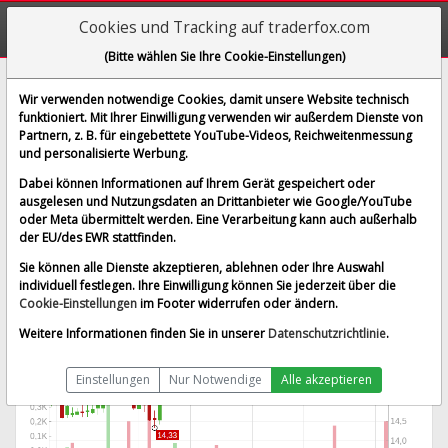
Cookies und Tracking auf traderfox.com
(Bitte wählen Sie Ihre Cookie-Einstellungen)
Kenvue Inc.
Wir verwenden notwendige Cookies, damit unsere Website technisch
funktioniert. Mit Ihrer Einwilligung verwenden wir außerdem Dienste von
[J4D | WKN A3EEHU | ISIN US49177J1025]
Partnern, z. B. für eingebettete YouTube-Videos, Reichweitenmessung
16,585 €
-2,12 %
und personalisierte Werbung.
BID:
16,535 €
ASK:
16,635 €
Dabei können Informationen auf Ihrem Gerät gespeichert oder
Echtzeit-Aktienkurs
vom 06.08.2026 um 17:42 Uhr
ausgelesen und Nutzungsdaten an Drittanbieter wie Google/YouTube
oder Meta übermittelt werden. Eine Verarbeitung kann auch außerhalb
Lang & Schwarz
Splitbereinigt
der EU/des EWR stattfinden.
Sie können alle Dienste akzeptieren, ablehnen oder Ihre Auswahl
individuell festlegen. Ihre Einwilligung können Sie jederzeit über die
Cookie-Einstellungen
im Footer widerrufen oder ändern.
Weitere Informationen finden Sie in unserer
Datenschutzrichtlinie
.
Einstellungen
Nur Notwendige
Alle akzeptieren