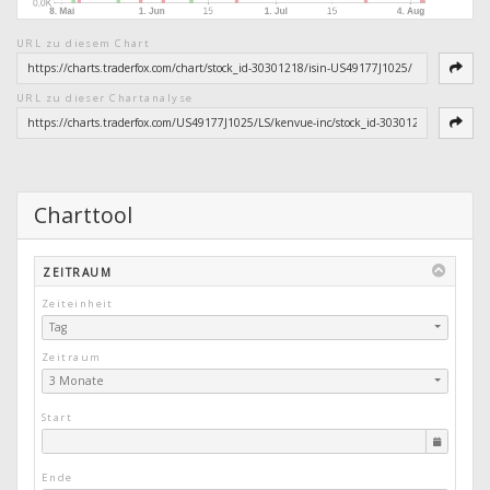
URL zu diesem Chart
URL zu dieser Chartanalyse
Charttool
ZEITRAUM
Zeiteinheit
Tag
Zeitraum
3 Monate
Start
Ende