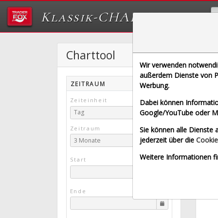
Klassik-CHARTTOOL
Charttool
N
Wir verwenden notwendige
[NTNX
außerdem Dienste von Pa
ZEITRAUM
Werbung.
Echt
Zeiteinheit
Dabei können Informatio
Google/YouTube oder Met
Tag
Zeitraum
Sie können alle Dienste a
jederzeit über die
Cookie
3 Monate
Weitere Informationen fi
Start
Ende