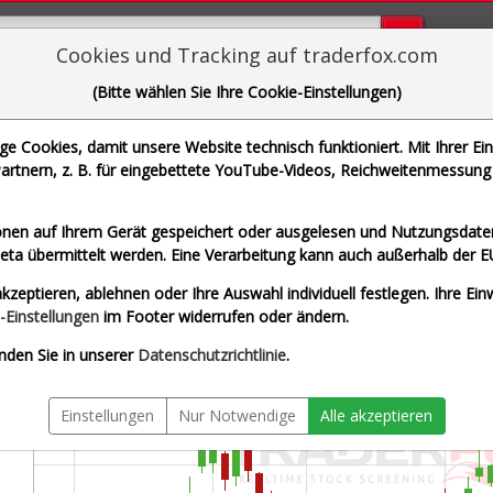
Bugs bi
Cookies und Tracking auf traderfox.com
(Bitte wählen Sie Ihre Cookie-Einstellungen)
utanix Inc.
 Cookies, damit unsere Website technisch funktioniert. Mit Ihrer Ei
 | WKN A2ACQE | ISIN US67059N1081]
rtnern, z. B. für eingebettete YouTube-Videos, Reichweitenmessung 
zeit USD
Splitberein
nen auf Ihrem Gerät gespeichert oder ausgelesen und Nutzungsdaten
a übermittelt werden. Eine Verarbeitung kann auch außerhalb der E
kzeptieren, ablehnen oder Ihre Auswahl individuell festlegen. Ihre Ein
-Einstellungen
im Footer widerrufen oder ändern.
nden Sie in unserer
Datenschutzrichtlinie
.
Einstellungen
Nur Notwendige
Alle akzeptieren