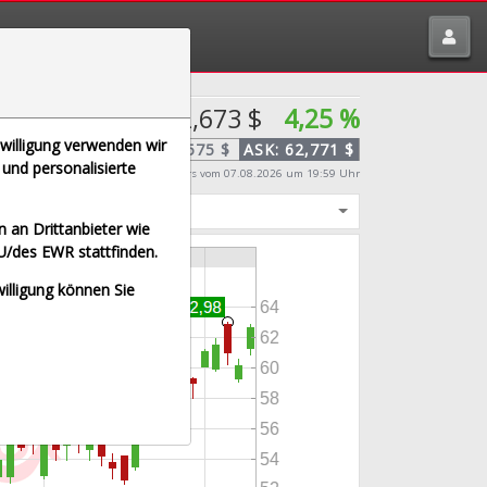
tte melden über
traderfox.de/kontakt/
62,673 $
4,25 %
nwilligung verwenden wir
BID:
62,575 $
ASK:
62,771 $
und personalisierte
Echtzeit-Aktienkurs
vom 07.08.2026 um 19:59 Uhr
igt
 an Drittanbieter wie
U/des EWR stattfinden.
willigung können Sie