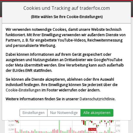
Cookies und Tracking auf traderfox.com
(Bitte wählen Sie Ihre Cookie-Einstellungen)
TKO Group Holdings
Wir verwenden notwendige Cookies, damit unsere Website technisch
funktioniert. Mit Ihrer Einwilligung verwenden wir außerdem Dienste von
[TKO | WKN A3ET9E | ISIN US87256C1018]
Partnern, z. B. für eingebettete YouTube-Videos, Reichweitenmessung
186,570 $
-0,38 %
und personalisierte Werbung.
BID:
172,250 $
ASK:
199,450 $
Dabei können Informationen auf Ihrem Gerät gespeichert oder
Echtzeit-Aktienkurs
vom 07.08.2026 um 19:59 Uhr
ausgelesen und Nutzungsdaten an Drittanbieter wie Google/YouTube
oder Meta übermittelt werden. Eine Verarbeitung kann auch außerhalb
New York
Splitbereinigt
der EU/des EWR stattfinden.
Sie können alle Dienste akzeptieren, ablehnen oder Ihre Auswahl
individuell festlegen. Ihre Einwilligung können Sie jederzeit über die
Cookie-Einstellungen
im Footer widerrufen oder ändern.
Weitere Informationen finden Sie in unserer
Datenschutzrichtlinie
.
Einstellungen
Nur Notwendige
Alle akzeptieren