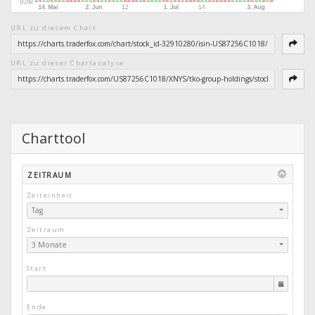
URL zu diesem Chart
URL zu dieser Chartanalyse
Charttool
ZEITRAUM
Zeiteinheit
Tag
Zeitraum
3 Monate
Start
Ende