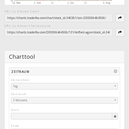
URL zu diesem Chart
URL zu dieser Chartanalyse
Charttool
ZEITRAUM
Zeiteinheit
Tag
Zeitraum
3 Monate
Start
Ende