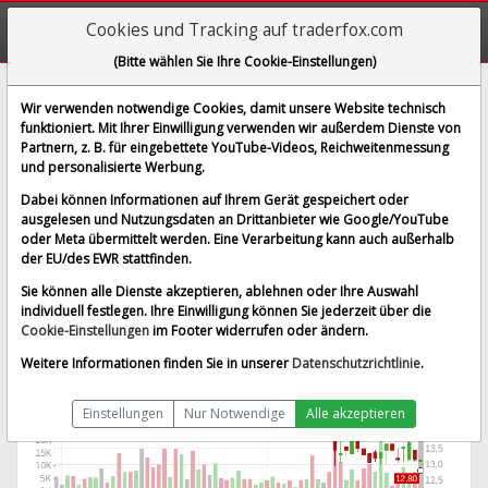
Cookies und Tracking auf traderfox.com
(Bitte wählen Sie Ihre Cookie-Einstellungen)
LEIFHEIT AG O.N.
Wir verwenden notwendige Cookies, damit unsere Website technisch
funktioniert. Mit Ihrer Einwilligung verwenden wir außerdem Dienste von
[LEI | WKN 646450 | ISIN DE0006464506]
Partnern, z. B. für eingebettete YouTube-Videos, Reichweitenmessung
12,975 €
-2,44 %
und personalisierte Werbung.
BID:
12,750 €
ASK:
13,200 €
Dabei können Informationen auf Ihrem Gerät gespeichert oder
Echtzeit-Aktienkurs
vom 08.08.2026 um 05:35 Uhr
ausgelesen und Nutzungsdaten an Drittanbieter wie Google/YouTube
oder Meta übermittelt werden. Eine Verarbeitung kann auch außerhalb
Tradegate
Splitbereinigt
der EU/des EWR stattfinden.
Sie können alle Dienste akzeptieren, ablehnen oder Ihre Auswahl
individuell festlegen. Ihre Einwilligung können Sie jederzeit über die
Cookie-Einstellungen
im Footer widerrufen oder ändern.
Weitere Informationen finden Sie in unserer
Datenschutzrichtlinie
.
Einstellungen
Nur Notwendige
Alle akzeptieren