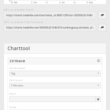
URL zu diesem Chart
URL zu dieser Chartanalyse
Charttool
ZEITRAUM
Zeiteinheit
Tag
Zeitraum
3 Monate
Start
Ende