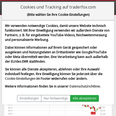
Cookies und Tracking auf traderfox.com
(Bitte wählen Sie Ihre Cookie-Einstellungen)
Humble Group AB
Wir verwenden notwendige Cookies, damit unsere Website technisch
funktioniert. Mit Ihrer Einwilligung verwenden wir außerdem Dienste von
[HUMBLE | WKN A2JAZV | ISIN SE0006261046]
Partnern, z. B. für eingebettete YouTube-Videos, Reichweitenmessung
0,510 €
-0,49 %
und personalisierte Werbung.
BID:
0,505 €
ASK:
0,514 €
Dabei können Informationen auf Ihrem Gerät gespeichert oder
Echtzeit-Aktienkurs
vom 07.08.2026 um 18:56 Uhr
ausgelesen und Nutzungsdaten an Drittanbieter wie Google/YouTube
oder Meta übermittelt werden. Eine Verarbeitung kann auch außerhalb
Echtzeit Euro
Splitbereinigt
der EU/des EWR stattfinden.
Sie können alle Dienste akzeptieren, ablehnen oder Ihre Auswahl
individuell festlegen. Ihre Einwilligung können Sie jederzeit über die
Cookie-Einstellungen
im Footer widerrufen oder ändern.
Weitere Informationen finden Sie in unserer
Datenschutzrichtlinie
.
Einstellungen
Nur Notwendige
Alle akzeptieren