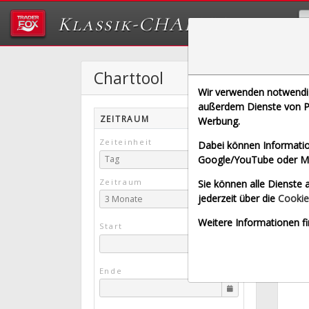
Klassik-CHARTTOOL
Charttool
K
Wir verwenden notwendige
[KRZ |
außerdem Dienste von Pa
ZEITRAUM
Werbung.
Echtz
Zeiteinheit
Dabei können Informatio
Google/YouTube oder Met
Tag
Zeitraum
Sie können alle Dienste a
jederzeit über die
Cookie
3 Monate
Weitere Informationen fi
Start
Ende