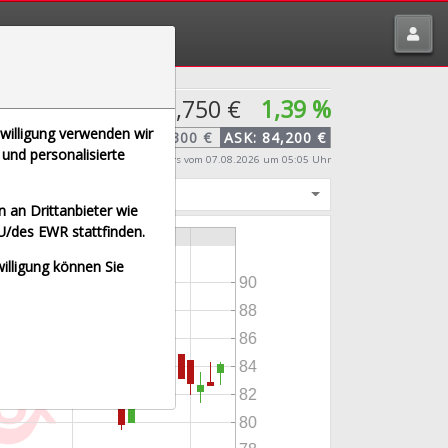
tte melden über
traderfox.de/kontakt/
83,750 €
1,39 %
nwilligung verwenden wir
BID:
83,300 €
ASK:
84,200 €
und personalisierte
Echtzeit-Aktienkurs
vom 07.08.2026 um 05:05 Uhr
igt
 an Drittanbieter wie
U/des EWR stattfinden.
willigung können Sie