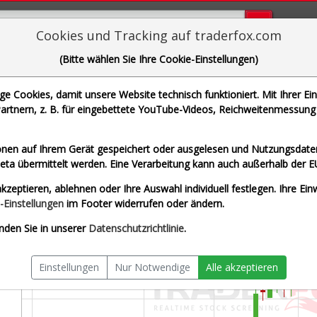
Bugs bi
Cookies und Tracking auf traderfox.com
(Bitte wählen Sie Ihre Cookie-Einstellungen)
erry Group PLC
 Cookies, damit unsere Website technisch funktioniert. Mit Ihrer Ei
 WKN 886291 | ISIN IE0004906560]
rtnern, z. B. für eingebettete YouTube-Videos, Reichweitenmessung 
eit Euro
Splitberein
nen auf Ihrem Gerät gespeichert oder ausgelesen und Nutzungsdaten
a übermittelt werden. Eine Verarbeitung kann auch außerhalb der E
kzeptieren, ablehnen oder Ihre Auswahl individuell festlegen. Ihre Ein
-Einstellungen
im Footer widerrufen oder ändern.
nden Sie in unserer
Datenschutzrichtlinie
.
Einstellungen
Nur Notwendige
Alle akzeptieren