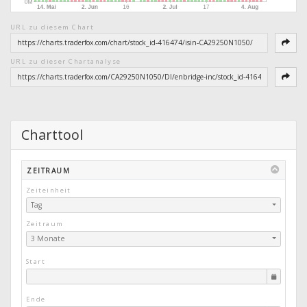
URL zu diesem Chart
URL zu dieser Chartanalyse
Charttool
ZEITRAUM
Zeiteinheit
Tag
Zeitraum
3 Monate
Start
Ende