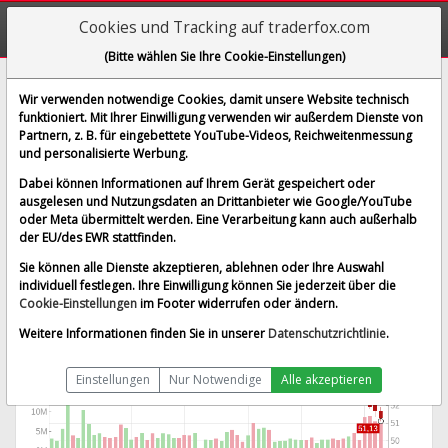
Cookies und Tracking auf traderfox.com
(Bitte wählen Sie Ihre Cookie-Einstellungen)
Enbridge Inc.
Wir verwenden notwendige Cookies, damit unsere Website technisch
funktioniert. Mit Ihrer Einwilligung verwenden wir außerdem Dienste von
[ENB | WKN 885427 | ISIN CA29250N1050]
Partnern, z. B. für eingebettete YouTube-Videos, Reichweitenmessung
51,767 $
0,95 %
und personalisierte Werbung.
BID:
51,659 $
ASK:
51,874 $
Dabei können Informationen auf Ihrem Gerät gespeichert oder
Echtzeit-Aktienkurs
vom 10.08.2026 um 06:59 Uhr
ausgelesen und Nutzungsdaten an Drittanbieter wie Google/YouTube
oder Meta übermittelt werden. Eine Verarbeitung kann auch außerhalb
Echtzeit USD
Splitbereinigt
der EU/des EWR stattfinden.
Sie können alle Dienste akzeptieren, ablehnen oder Ihre Auswahl
individuell festlegen. Ihre Einwilligung können Sie jederzeit über die
Cookie-Einstellungen
im Footer widerrufen oder ändern.
Weitere Informationen finden Sie in unserer
Datenschutzrichtlinie
.
Einstellungen
Nur Notwendige
Alle akzeptieren