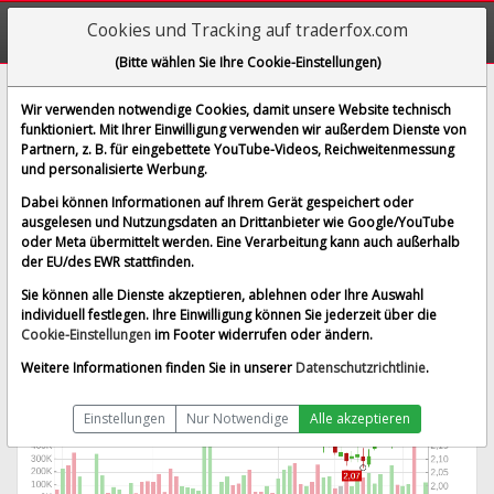
Cookies und Tracking auf traderfox.com
(Bitte wählen Sie Ihre Cookie-Einstellungen)
Aroundtown S.A.
Wir verwenden notwendige Cookies, damit unsere Website technisch
funktioniert. Mit Ihrer Einwilligung verwenden wir außerdem Dienste von
[WKN A2DW8Z | ISIN LU1673108939]
Partnern, z. B. für eingebettete YouTube-Videos, Reichweitenmessung
2,192 €
1,29 %
und personalisierte Werbung.
BID:
2,192 €
ASK:
2,192 €
Dabei können Informationen auf Ihrem Gerät gespeichert oder
Echtzeit-Aktienkurs
vom 07.08.2026 um 15:01 Uhr
ausgelesen und Nutzungsdaten an Drittanbieter wie Google/YouTube
oder Meta übermittelt werden. Eine Verarbeitung kann auch außerhalb
Börse Stuttgart
Splitbereinigt
der EU/des EWR stattfinden.
Sie können alle Dienste akzeptieren, ablehnen oder Ihre Auswahl
individuell festlegen. Ihre Einwilligung können Sie jederzeit über die
Cookie-Einstellungen
im Footer widerrufen oder ändern.
Weitere Informationen finden Sie in unserer
Datenschutzrichtlinie
.
Einstellungen
Nur Notwendige
Alle akzeptieren