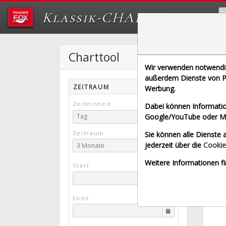
Klassik-CHARTTOOL
Charttool
L
Wir verwenden notwendige
[0L5 |
außerdem Dienste von Pa
ZEITRAUM
Werbung.
Trad
Zeiteinheit
Dabei können Informatio
Google/YouTube oder Met
Tag
Zeitraum
Sie können alle Dienste a
jederzeit über die
Cookie
3 Monate
Weitere Informationen fi
Start
Ende