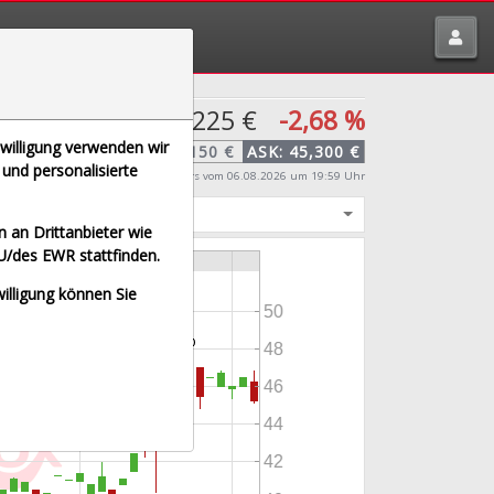
tte melden über
traderfox.de/kontakt/
45,225 €
-2,68 %
nwilligung verwenden wir
BID:
45,150 €
ASK:
45,300 €
und personalisierte
Echtzeit-Aktienkurs
vom 06.08.2026 um 19:59 Uhr
igt
 an Drittanbieter wie
U/des EWR stattfinden.
willigung können Sie