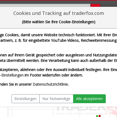
Bugs bi
Cookies und Tracking auf traderfox.com
(Bitte wählen Sie Ihre Cookie-Einstellungen)
amb Weston Holdings Inc.
 Cookies, damit unsere Website technisch funktioniert. Mit Ihrer Ei
 WKN A2ATEK | ISIN US5132721045]
rtnern, z. B. für eingebettete YouTube-Videos, Reichweitenmessung 
egate
Splitberein
nen auf Ihrem Gerät gespeichert oder ausgelesen und Nutzungsdaten
a übermittelt werden. Eine Verarbeitung kann auch außerhalb der E
kzeptieren, ablehnen oder Ihre Auswahl individuell festlegen. Ihre Ein
-Einstellungen
im Footer widerrufen oder ändern.
nden Sie in unserer
Datenschutzrichtlinie
.
Einstellungen
Nur Notwendige
Alle akzeptieren