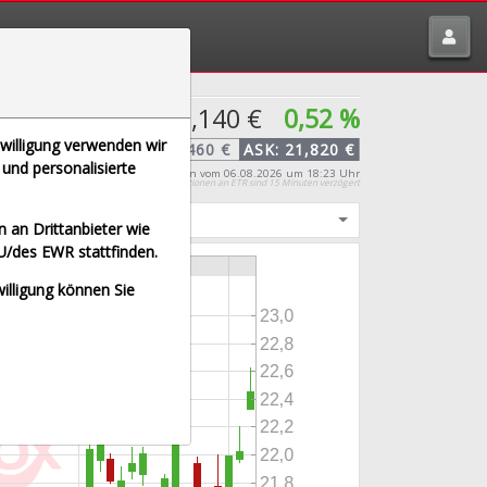
tte melden über
traderfox.de/kontakt/
22,140 €
0,52 %
nwilligung verwenden wir
BID:
22,460 €
ASK:
21,820 €
und personalisierte
Preis-Indikation
vom 06.08.2026 um 18:23 Uhr
Kursinformationen an ETR sind 15 Minuten verzögert
igt
 an Drittanbieter wie
U/des EWR stattfinden.
willigung können Sie