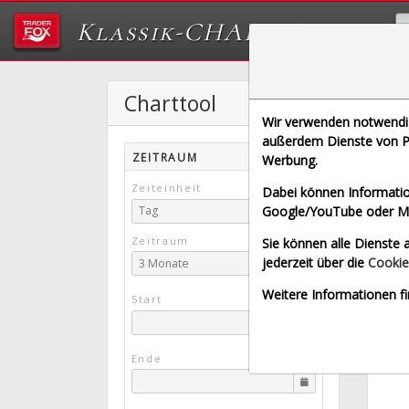
Klassik-CHARTTOOL
Charttool
P
Wir verwenden notwendige
[PFE |
außerdem Dienste von Pa
ZEITRAUM
Werbung.
Xetra
Zeiteinheit
Dabei können Informatio
Google/YouTube oder Met
Tag
Zeitraum
Sie können alle Dienste a
jederzeit über die
Cookie
3 Monate
Weitere Informationen fi
Start
Ende