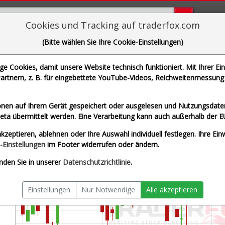
Bugs bi
Cookies und Tracking auf traderfox.com
(Bitte wählen Sie Ihre Cookie-Einstellungen)
fizer Inc.
 Cookies, damit unsere Website technisch funktioniert. Mit Ihrer Ei
 WKN 852009 | ISIN US7170811035]
rtnern, z. B. für eingebettete YouTube-Videos, Reichweitenmessung 
Splitberein
nen auf Ihrem Gerät gespeichert oder ausgelesen und Nutzungsdaten
a übermittelt werden. Eine Verarbeitung kann auch außerhalb der E
kzeptieren, ablehnen oder Ihre Auswahl individuell festlegen. Ihre Ein
-Einstellungen
im Footer widerrufen oder ändern.
nden Sie in unserer
Datenschutzrichtlinie
.
Einstellungen
Nur Notwendige
Alle akzeptieren