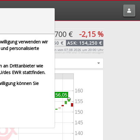
tte melden über
traderfox.de/kontakt/
152,700 €
-2,15 %
nwilligung verwenden wir
BID:
151,150 €
ASK:
154,250 €
und personalisierte
Preis-Indikation
vom 07.08.2026 um 20:00 Uhr
Kursinformationen an FFM sind 15 Minuten verzögert
igt
 an Drittanbieter wie
U/des EWR stattfinden.
willigung können Sie