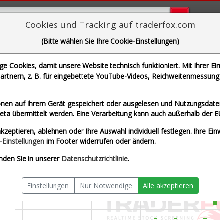
Bugs bi
Cookies und Tracking auf traderfox.com
(Bitte wählen Sie Ihre Cookie-Einstellungen)
aymond James Financial Inc.
 Cookies, damit unsere Website technisch funktioniert. Mit Ihrer Ei
 WKN 875072 | ISIN US7547301090]
rtnern, z. B. für eingebettete YouTube-Videos, Reichweitenmessung 
 Frankfurt
Splitberein
nen auf Ihrem Gerät gespeichert oder ausgelesen und Nutzungsdaten
a übermittelt werden. Eine Verarbeitung kann auch außerhalb der E
kzeptieren, ablehnen oder Ihre Auswahl individuell festlegen. Ihre Ein
-Einstellungen
im Footer widerrufen oder ändern.
nden Sie in unserer
Datenschutzrichtlinie
.
Einstellungen
Nur Notwendige
Alle akzeptieren