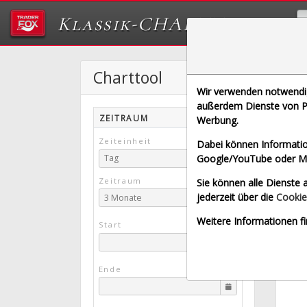
Klassik-CHARTTOOL
Charttool
R
Wir verwenden notwendige
[RJF |
außerdem Dienste von Pa
ZEITRAUM
Werbung.
Börse
Zeiteinheit
Dabei können Informatio
Google/YouTube oder Met
Tag
Zeitraum
Sie können alle Dienste a
jederzeit über die
Cookie
3 Monate
Weitere Informationen fi
Start
Ende