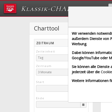
Klassik-CHARTTOOL
Charttool
M
Wir verwenden notwendige
[MRK 
außerdem Dienste von Pa
ZEITRAUM
Werbung.
Echt
Zeiteinheit
Dabei können Informatio
Google/YouTube oder Met
Tag
Zeitraum
Sie können alle Dienste a
jederzeit über die
Cookie
3 Monate
Weitere Informationen fi
Start
Ende