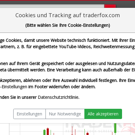
Bugs bi
Cookies und Tracking auf traderfox.com
(Bitte wählen Sie Ihre Cookie-Einstellungen)
erck & Co. Inc.
 Cookies, damit unsere Website technisch funktioniert. Mit Ihrer Ei
| WKN A0YD8Q | ISIN US58933Y1055]
rtnern, z. B. für eingebettete YouTube-Videos, Reichweitenmessung 
zeit USD
Splitberein
nen auf Ihrem Gerät gespeichert oder ausgelesen und Nutzungsdaten
a übermittelt werden. Eine Verarbeitung kann auch außerhalb der E
kzeptieren, ablehnen oder Ihre Auswahl individuell festlegen. Ihre Ein
-Einstellungen
im Footer widerrufen oder ändern.
nden Sie in unserer
Datenschutzrichtlinie
.
Einstellungen
Nur Notwendige
Alle akzeptieren