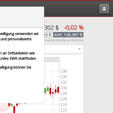
tte melden über
traderfox.de/kontakt/
128,302 $
-0,02 %
nwilligung verwenden wir
BID:
128,216 $
ASK:
128,387 $
und personalisierte
Echtzeit-Aktienkurs
vom 06.08.2026 um 19:59 Uhr
igt
 an Drittanbieter wie
U/des EWR stattfinden.
willigung können Sie