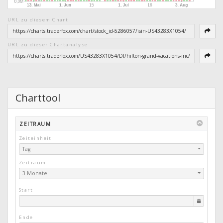
URL zu diesem Chart
URL zu dieser Chartanalyse
Charttool
ZEITRAUM
Zeiteinheit
Tag
Zeitraum
3 Monate
Start
Ende