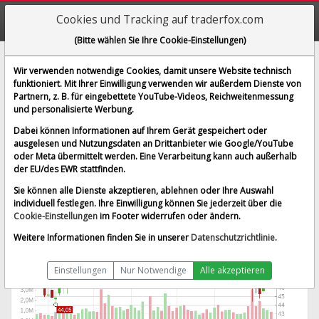
Cookies und Tracking auf traderfox.com
(Bitte wählen Sie Ihre Cookie-Einstellungen)
Hilton Grand Vacations Inc.
Wir verwenden notwendige Cookies, damit unsere Website technisch
funktioniert. Mit Ihrer Einwilligung verwenden wir außerdem Dienste von
[HGV | WKN A2AQ05 | ISIN US43283X1054]
Partnern, z. B. für eingebettete YouTube-Videos, Reichweitenmessung
46,466 $
0,06 %
und personalisierte Werbung.
BID:
45,918 $
ASK:
47,013 $
Dabei können Informationen auf Ihrem Gerät gespeichert oder
Echtzeit-Aktienkurs
vom 07.08.2026 um 08:47 Uhr
ausgelesen und Nutzungsdaten an Drittanbieter wie Google/YouTube
oder Meta übermittelt werden. Eine Verarbeitung kann auch außerhalb
Echtzeit USD
Splitbereinigt
der EU/des EWR stattfinden.
Sie können alle Dienste akzeptieren, ablehnen oder Ihre Auswahl
individuell festlegen. Ihre Einwilligung können Sie jederzeit über die
Cookie-Einstellungen
im Footer widerrufen oder ändern.
Weitere Informationen finden Sie in unserer
Datenschutzrichtlinie
.
Einstellungen
Nur Notwendige
Alle akzeptieren