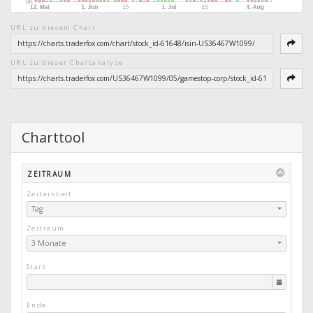
URL zu diesem Chart
URL zu dieser Chartanalyse
Charttool
ZEITRAUM
Zeiteinheit
Tag
Zeitraum
3 Monate
Start
Ende