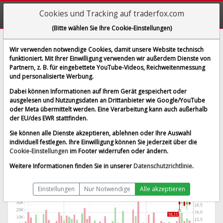
Cookies und Tracking auf traderfox.com
(Bitte wählen Sie Ihre Cookie-Einstellungen)
GameStop Corp
Wir verwenden notwendige Cookies, damit unsere Website technisch
funktioniert. Mit Ihrer Einwilligung verwenden wir außerdem Dienste von
[GS2C | WKN A0HGDX | ISIN US36467W1099]
Partnern, z. B. für eingebettete YouTube-Videos, Reichweitenmessung
16,560 €
-1,37 %
und personalisierte Werbung.
BID:
16,540 €
ASK:
16,580 €
Dabei können Informationen auf Ihrem Gerät gespeichert oder
Echtzeit-Aktienkurs
vom 07.08.2026 um 19:59 Uhr
ausgelesen und Nutzungsdaten an Drittanbieter wie Google/YouTube
oder Meta übermittelt werden. Eine Verarbeitung kann auch außerhalb
Börse Stuttgart
Splitbereinigt
der EU/des EWR stattfinden.
Sie können alle Dienste akzeptieren, ablehnen oder Ihre Auswahl
individuell festlegen. Ihre Einwilligung können Sie jederzeit über die
Cookie-Einstellungen
im Footer widerrufen oder ändern.
Weitere Informationen finden Sie in unserer
Datenschutzrichtlinie
.
Einstellungen
Nur Notwendige
Alle akzeptieren