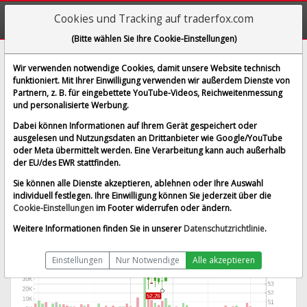
Cookies und Tracking auf traderfox.com
(Bitte wählen Sie Ihre Cookie-Einstellungen)
Nutrien Ltd.
Wir verwenden notwendige Cookies, damit unsere Website technisch
funktioniert. Mit Ihrer Einwilligung verwenden wir außerdem Dienste von
[NTR | WKN A2DWB8 | ISIN CA67077M1086]
Partnern, z. B. für eingebettete YouTube-Videos, Reichweitenmessung
55,980 €
-3,38 %
und personalisierte Werbung.
BID:
55,860 €
ASK:
56,100 €
Dabei können Informationen auf Ihrem Gerät gespeichert oder
Echtzeit-Aktienkurs
vom 07.08.2026 um 16:50 Uhr
ausgelesen und Nutzungsdaten an Drittanbieter wie Google/YouTube
oder Meta übermittelt werden. Eine Verarbeitung kann auch außerhalb
Echtzeit Euro
Splitbereinigt
der EU/des EWR stattfinden.
Sie können alle Dienste akzeptieren, ablehnen oder Ihre Auswahl
individuell festlegen. Ihre Einwilligung können Sie jederzeit über die
Cookie-Einstellungen
im Footer widerrufen oder ändern.
Weitere Informationen finden Sie in unserer
Datenschutzrichtlinie
.
Einstellungen
Nur Notwendige
Alle akzeptieren