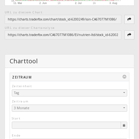
URL zu diesem Chart
URL zu dieser Chartanalyse
Charttool
ZEITRAUM
Zeiteinheit
Tag
Zeitraum
3 Monate
Start
Ende