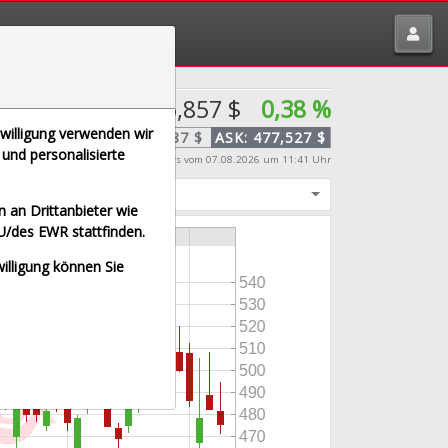
tte melden über
traderfox.de/kontakt/
476,857 $
0,38 %
nwilligung verwenden wir
BID:
476,187 $
ASK:
477,527 $
und personalisierte
Echtzeit-Aktienkurs
vom 07.08.2026 um 11:41 Uhr
igt
 an Drittanbieter wie
U/des EWR stattfinden.
willigung können Sie