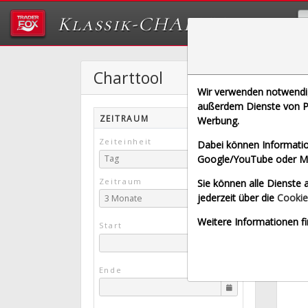
Klassik-CHARTTOOL
Charttool
S
Wir verwenden notwendige
[SPOT 
außerdem Dienste von Pa
ZEITRAUM
Werbung.
Echt
Zeiteinheit
Dabei können Informatio
Google/YouTube oder Met
Tag
Zeitraum
Sie können alle Dienste a
jederzeit über die
Cookie
3 Monate
Weitere Informationen fi
Start
Ende