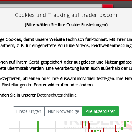
Bugs bi
Cookies und Tracking auf traderfox.com
(Bitte wählen Sie Ihre Cookie-Einstellungen)
potify Technology S.A.
 Cookies, damit unsere Website technisch funktioniert. Mit Ihrer Ei
| WKN A2JEGN | ISIN LU1778762911]
rtnern, z. B. für eingebettete YouTube-Videos, Reichweitenmessung 
zeit USD
Splitberein
nen auf Ihrem Gerät gespeichert oder ausgelesen und Nutzungsdaten
a übermittelt werden. Eine Verarbeitung kann auch außerhalb der E
kzeptieren, ablehnen oder Ihre Auswahl individuell festlegen. Ihre Ein
-Einstellungen
im Footer widerrufen oder ändern.
nden Sie in unserer
Datenschutzrichtlinie
.
Einstellungen
Nur Notwendige
Alle akzeptieren