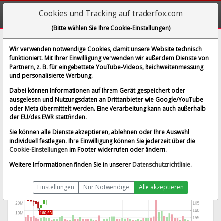
Cookies und Tracking auf traderfox.com
(Bitte wählen Sie Ihre Cookie-Einstellungen)
Danaher Corp.
Wir verwenden notwendige Cookies, damit unsere Website technisch
funktioniert. Mit Ihrer Einwilligung verwenden wir außerdem Dienste von
[DHR | WKN 866197 | ISIN US2358511028]
Partnern, z. B. für eingebettete YouTube-Videos, Reichweitenmessung
201,820 $
0,92 %
und personalisierte Werbung.
BID:
201,694 $
ASK:
201,946 $
Dabei können Informationen auf Ihrem Gerät gespeichert oder
Echtzeit-Aktienkurs
vom 07.08.2026 um 15:47 Uhr
ausgelesen und Nutzungsdaten an Drittanbieter wie Google/YouTube
oder Meta übermittelt werden. Eine Verarbeitung kann auch außerhalb
Echtzeit USD
Splitbereinigt
der EU/des EWR stattfinden.
Sie können alle Dienste akzeptieren, ablehnen oder Ihre Auswahl
individuell festlegen. Ihre Einwilligung können Sie jederzeit über die
Cookie-Einstellungen
im Footer widerrufen oder ändern.
Weitere Informationen finden Sie in unserer
Datenschutzrichtlinie
.
Einstellungen
Nur Notwendige
Alle akzeptieren