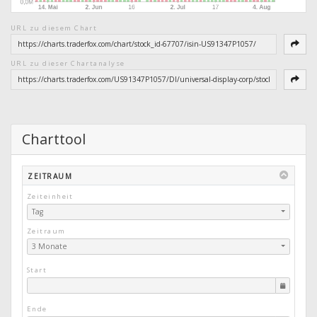
URL zu diesem Chart
URL zu dieser Chartanalyse
Charttool
ZEITRAUM
Zeiteinheit
Tag
Zeitraum
3 Monate
Start
Ende