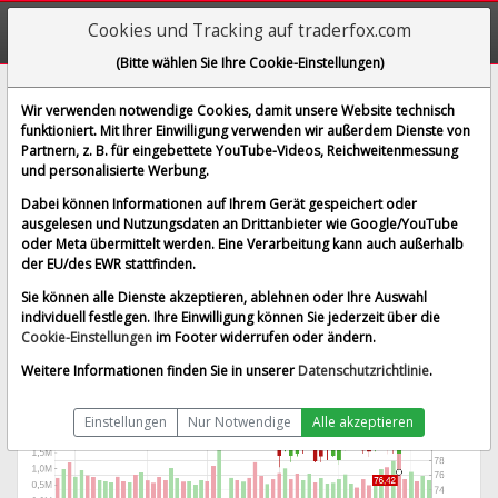
Cookies und Tracking auf traderfox.com
(Bitte wählen Sie Ihre Cookie-Einstellungen)
Universal Display Corp.
Wir verwenden notwendige Cookies, damit unsere Website technisch
funktioniert. Mit Ihrer Einwilligung verwenden wir außerdem Dienste von
[OLED | WKN 917585 | ISIN US91347P1057]
Partnern, z. B. für eingebettete YouTube-Videos, Reichweitenmessung
91,225 $
4,48 %
und personalisierte Werbung.
BID:
91,058 $
ASK:
91,392 $
Dabei können Informationen auf Ihrem Gerät gespeichert oder
Echtzeit-Aktienkurs
vom 07.08.2026 um 19:59 Uhr
ausgelesen und Nutzungsdaten an Drittanbieter wie Google/YouTube
oder Meta übermittelt werden. Eine Verarbeitung kann auch außerhalb
Echtzeit USD
Splitbereinigt
der EU/des EWR stattfinden.
Sie können alle Dienste akzeptieren, ablehnen oder Ihre Auswahl
individuell festlegen. Ihre Einwilligung können Sie jederzeit über die
Cookie-Einstellungen
im Footer widerrufen oder ändern.
Weitere Informationen finden Sie in unserer
Datenschutzrichtlinie
.
Einstellungen
Nur Notwendige
Alle akzeptieren