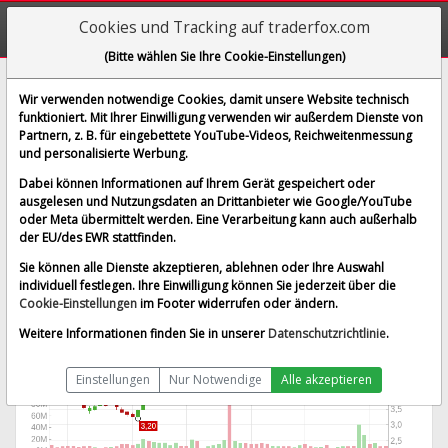
Cookies und Tracking auf traderfox.com
(Bitte wählen Sie Ihre Cookie-Einstellungen)
Newell Brands Inc.
Wir verwenden notwendige Cookies, damit unsere Website technisch
funktioniert. Mit Ihrer Einwilligung verwenden wir außerdem Dienste von
[NWL | WKN 860036 | ISIN US6512291062]
Partnern, z. B. für eingebettete YouTube-Videos, Reichweitenmessung
6,012 $
-0,05 %
und personalisierte Werbung.
BID:
5,998 $
ASK:
6,026 $
Dabei können Informationen auf Ihrem Gerät gespeichert oder
Echtzeit-Aktienkurs
vom 07.08.2026 um 19:58 Uhr
ausgelesen und Nutzungsdaten an Drittanbieter wie Google/YouTube
oder Meta übermittelt werden. Eine Verarbeitung kann auch außerhalb
Echtzeit USD
Splitbereinigt
der EU/des EWR stattfinden.
Sie können alle Dienste akzeptieren, ablehnen oder Ihre Auswahl
individuell festlegen. Ihre Einwilligung können Sie jederzeit über die
Cookie-Einstellungen
im Footer widerrufen oder ändern.
Weitere Informationen finden Sie in unserer
Datenschutzrichtlinie
.
Einstellungen
Nur Notwendige
Alle akzeptieren