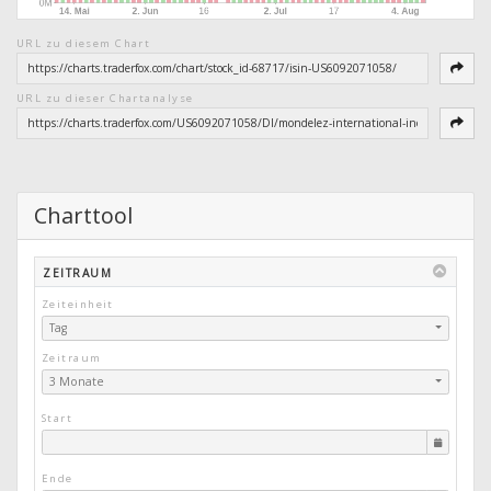
URL zu diesem Chart
URL zu dieser Chartanalyse
Charttool
ZEITRAUM
Zeiteinheit
Tag
Zeitraum
3 Monate
Start
Ende