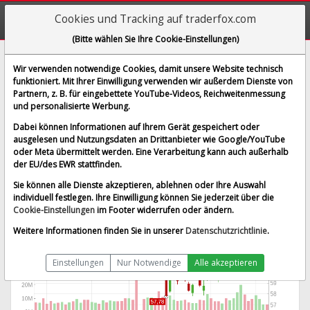
Cookies und Tracking auf traderfox.com
(Bitte wählen Sie Ihre Cookie-Einstellungen)
Mondelez International Inc.
Wir verwenden notwendige Cookies, damit unsere Website technisch
funktioniert. Mit Ihrer Einwilligung verwenden wir außerdem Dienste von
[MDLZ | WKN A1J4U0 | ISIN US6092071058]
Partnern, z. B. für eingebettete YouTube-Videos, Reichweitenmessung
62,590 $
-0,25 %
und personalisierte Werbung.
BID:
62,550 $
ASK:
62,631 $
Dabei können Informationen auf Ihrem Gerät gespeichert oder
Echtzeit-Aktienkurs
vom 07.08.2026 um 19:59 Uhr
ausgelesen und Nutzungsdaten an Drittanbieter wie Google/YouTube
oder Meta übermittelt werden. Eine Verarbeitung kann auch außerhalb
Echtzeit USD
Splitbereinigt
der EU/des EWR stattfinden.
Sie können alle Dienste akzeptieren, ablehnen oder Ihre Auswahl
individuell festlegen. Ihre Einwilligung können Sie jederzeit über die
Cookie-Einstellungen
im Footer widerrufen oder ändern.
Weitere Informationen finden Sie in unserer
Datenschutzrichtlinie
.
Einstellungen
Nur Notwendige
Alle akzeptieren