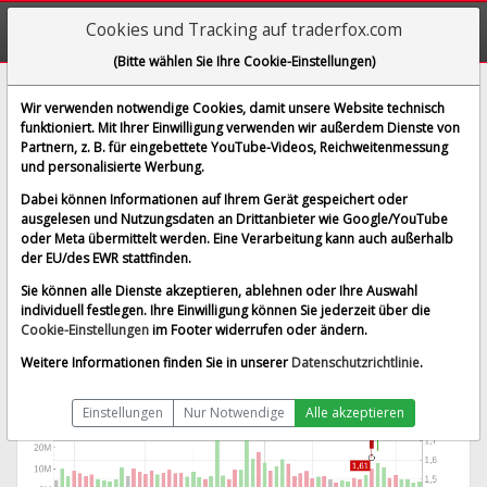
Cookies und Tracking auf traderfox.com
(Bitte wählen Sie Ihre Cookie-Einstellungen)
Allogene Therapeutics
Wir verwenden notwendige Cookies, damit unsere Website technisch
funktioniert. Mit Ihrer Einwilligung verwenden wir außerdem Dienste von
[ALLO | ISIN US0197701065]
Partnern, z. B. für eingebettete YouTube-Videos, Reichweitenmessung
2,005 $
1,78 %
und personalisierte Werbung.
BID:
1,990 $
ASK:
2,020 $
Dabei können Informationen auf Ihrem Gerät gespeichert oder
Echtzeit-Aktienkurs
vom 07.08.2026 um 20:03 Uhr
ausgelesen und Nutzungsdaten an Drittanbieter wie Google/YouTube
oder Meta übermittelt werden. Eine Verarbeitung kann auch außerhalb
Nasdaq
Splitbereinigt
der EU/des EWR stattfinden.
Sie können alle Dienste akzeptieren, ablehnen oder Ihre Auswahl
individuell festlegen. Ihre Einwilligung können Sie jederzeit über die
Cookie-Einstellungen
im Footer widerrufen oder ändern.
Weitere Informationen finden Sie in unserer
Datenschutzrichtlinie
.
Einstellungen
Nur Notwendige
Alle akzeptieren