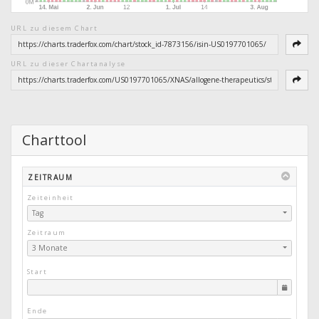
URL zu diesem Chart
URL zu dieser Chartanalyse
Charttool
ZEITRAUM
Zeiteinheit
Tag
Zeitraum
3 Monate
Start
Ende