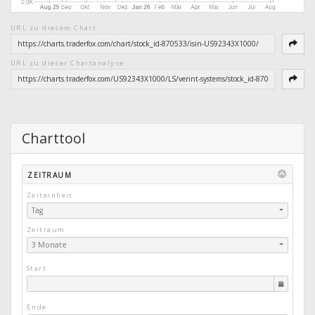
URL zu diesem Chart
URL zu dieser Chartanalyse
Charttool
ZEITRAUM
Zeiteinheit
Tag
Zeitraum
3 Monate
Start
Ende