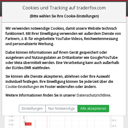
Cookies und Tracking auf traderfox.com
(Bitte wählen Sie Ihre Cookie-Einstellungen)
Verint Systems
Wir verwenden notwendige Cookies, damit unsere Website technisch
funktioniert. Mit Ihrer Einwilligung verwenden wir außerdem Dienste von
[WKN 541561 | ISIN US92343X1000]
Partnern, z. B. für eingebettete YouTube-Videos, Reichweitenmessung
18,150 €
3,13 %
und personalisierte Werbung.
BID:
18,100 €
ASK:
18,200 €
Dabei können Informationen auf Ihrem Gerät gespeichert oder
Echtzeit-Aktienkurs
vom 26.11.2025 um 08:05 Uhr
ausgelesen und Nutzungsdaten an Drittanbieter wie Google/YouTube
oder Meta übermittelt werden. Eine Verarbeitung kann auch außerhalb
Lang & Schwarz
Splitbereinigt
der EU/des EWR stattfinden.
Sie können alle Dienste akzeptieren, ablehnen oder Ihre Auswahl
individuell festlegen. Ihre Einwilligung können Sie jederzeit über die
Cookie-Einstellungen
im Footer widerrufen oder ändern.
Weitere Informationen finden Sie in unserer
Datenschutzrichtlinie
.
Einstellungen
Nur Notwendige
Alle akzeptieren