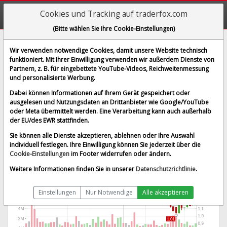
Cookies und Tracking auf traderfox.com
(Bitte wählen Sie Ihre Cookie-Einstellungen)
Milestone Pharmaceuticals
Wir verwenden notwendige Cookies, damit unsere Website technisch
funktioniert. Mit Ihrer Einwilligung verwenden wir außerdem Dienste von
[MIST | ISIN CA59935V1076]
Partnern, z. B. für eingebettete YouTube-Videos, Reichweitenmessung
1,250 $
5,93 %
und personalisierte Werbung.
BID:
1,020 $
ASK:
1,400 $
Dabei können Informationen auf Ihrem Gerät gespeichert oder
Echtzeit-Aktienkurs
vom 07.08.2026 um 21:57 Uhr
ausgelesen und Nutzungsdaten an Drittanbieter wie Google/YouTube
oder Meta übermittelt werden. Eine Verarbeitung kann auch außerhalb
Nasdaq
Splitbereinigt
der EU/des EWR stattfinden.
Sie können alle Dienste akzeptieren, ablehnen oder Ihre Auswahl
individuell festlegen. Ihre Einwilligung können Sie jederzeit über die
Cookie-Einstellungen
im Footer widerrufen oder ändern.
Weitere Informationen finden Sie in unserer
Datenschutzrichtlinie
.
Einstellungen
Nur Notwendige
Alle akzeptieren