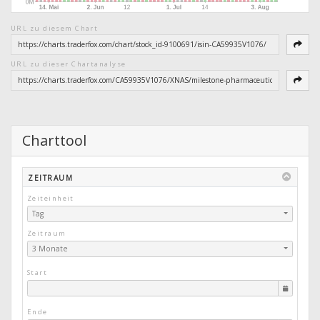
URL zu diesem Chart
URL zu dieser Chartanalyse
Charttool
ZEITRAUM
Zeiteinheit
Tag
Zeitraum
3 Monate
Start
Ende