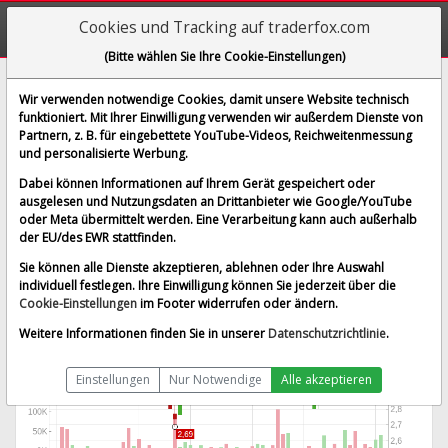
Cookies und Tracking auf traderfox.com
(Bitte wählen Sie Ihre Cookie-Einstellungen)
Perseus Mining Ltd.
Wir verwenden notwendige Cookies, damit unsere Website technisch
funktioniert. Mit Ihrer Einwilligung verwenden wir außerdem Dienste von
[P4Q | WKN A0B7MN | ISIN AU000000PRU3]
Partnern, z. B. für eingebettete YouTube-Videos, Reichweitenmessung
3,198 €
-1,48 %
und personalisierte Werbung.
BID:
3,166 €
ASK:
3,230 €
Dabei können Informationen auf Ihrem Gerät gespeichert oder
Echtzeit-Aktienkurs
vom 06.08.2026 um 07:58 Uhr
ausgelesen und Nutzungsdaten an Drittanbieter wie Google/YouTube
oder Meta übermittelt werden. Eine Verarbeitung kann auch außerhalb
Echtzeit Euro
Splitbereinigt
der EU/des EWR stattfinden.
Sie können alle Dienste akzeptieren, ablehnen oder Ihre Auswahl
individuell festlegen. Ihre Einwilligung können Sie jederzeit über die
Cookie-Einstellungen
im Footer widerrufen oder ändern.
Weitere Informationen finden Sie in unserer
Datenschutzrichtlinie
.
Einstellungen
Nur Notwendige
Alle akzeptieren