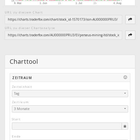
URL zu diesem Chart
URL zu dieser Chartanalyse
Charttool
ZEITRAUM
Zeiteinheit
Tag
Zeitraum
3 Monate
Start
Ende