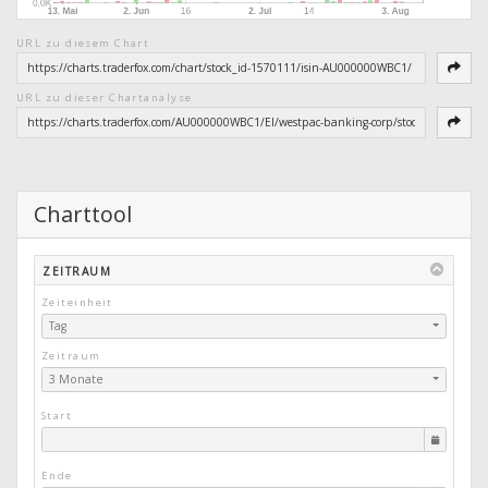
URL zu diesem Chart
URL zu dieser Chartanalyse
Charttool
ZEITRAUM
Zeiteinheit
Tag
Zeitraum
3 Monate
Start
Ende