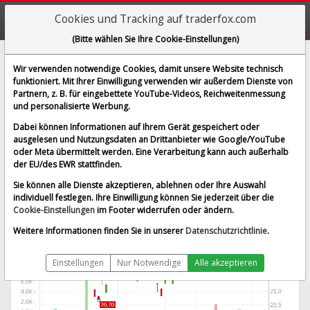
Cookies und Tracking auf traderfox.com
(Bitte wählen Sie Ihre Cookie-Einstellungen)
Westpac Banking Corp.
Wir verwenden notwendige Cookies, damit unsere Website technisch
funktioniert. Mit Ihrer Einwilligung verwenden wir außerdem Dienste von
[WBC | WKN 854242 | ISIN AU000000WBC1]
Partnern, z. B. für eingebettete YouTube-Videos, Reichweitenmessung
23,303 €
-1,55 %
und personalisierte Werbung.
BID:
23,130 €
ASK:
23,475 €
Dabei können Informationen auf Ihrem Gerät gespeichert oder
Echtzeit-Aktienkurs
vom 08.08.2026 um 05:59 Uhr
ausgelesen und Nutzungsdaten an Drittanbieter wie Google/YouTube
oder Meta übermittelt werden. Eine Verarbeitung kann auch außerhalb
Echtzeit Euro
Splitbereinigt
der EU/des EWR stattfinden.
Sie können alle Dienste akzeptieren, ablehnen oder Ihre Auswahl
individuell festlegen. Ihre Einwilligung können Sie jederzeit über die
Cookie-Einstellungen
im Footer widerrufen oder ändern.
Weitere Informationen finden Sie in unserer
Datenschutzrichtlinie
.
Einstellungen
Nur Notwendige
Alle akzeptieren