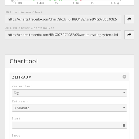
URL zu diesem Chart
URL zu dieser Chartanalyse
Charttool
ZEITRAUM
Zeiteinheit
Tag
Zeitraum
3 Monate
Start
Ende