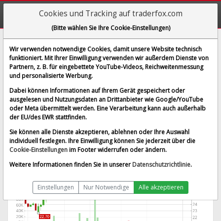
Cookies und Tracking auf traderfox.com
(Bitte wählen Sie Ihre Cookie-Einstellungen)
Axalta Coating Systems Ltd.
Wir verwenden notwendige Cookies, damit unsere Website technisch
funktioniert. Mit Ihrer Einwilligung verwenden wir außerdem Dienste von
[WKN A12EDV | ISIN BMG0750C1082]
Partnern, z. B. für eingebettete YouTube-Videos, Reichweitenmessung
33,100 €
1,53 %
und personalisierte Werbung.
BID:
33,000 €
ASK:
33,200 €
Dabei können Informationen auf Ihrem Gerät gespeichert oder
Echtzeit-Aktienkurs
vom 07.08.2026 um 19:59 Uhr
ausgelesen und Nutzungsdaten an Drittanbieter wie Google/YouTube
oder Meta übermittelt werden. Eine Verarbeitung kann auch außerhalb
Börse Stuttgart
Splitbereinigt
der EU/des EWR stattfinden.
Sie können alle Dienste akzeptieren, ablehnen oder Ihre Auswahl
individuell festlegen. Ihre Einwilligung können Sie jederzeit über die
Cookie-Einstellungen
im Footer widerrufen oder ändern.
Weitere Informationen finden Sie in unserer
Datenschutzrichtlinie
.
Einstellungen
Nur Notwendige
Alle akzeptieren