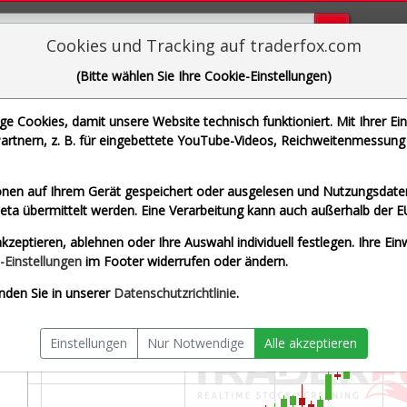
Bugs bi
Cookies und Tracking auf traderfox.com
(Bitte wählen Sie Ihre Cookie-Einstellungen)
HENKEL AG+CO.KGAA VZO
 Cookies, damit unsere Website technisch funktioniert. Mit Ihrer Ei
| WKN 604843 | ISIN DE0006048432]
rtnern, z. B. für eingebettete YouTube-Videos, Reichweitenmessung 
 Stuttgart
Splitberein
nen auf Ihrem Gerät gespeichert oder ausgelesen und Nutzungsdaten
a übermittelt werden. Eine Verarbeitung kann auch außerhalb der E
kzeptieren, ablehnen oder Ihre Auswahl individuell festlegen. Ihre Ein
-Einstellungen
im Footer widerrufen oder ändern.
nden Sie in unserer
Datenschutzrichtlinie
.
Einstellungen
Nur Notwendige
Alle akzeptieren