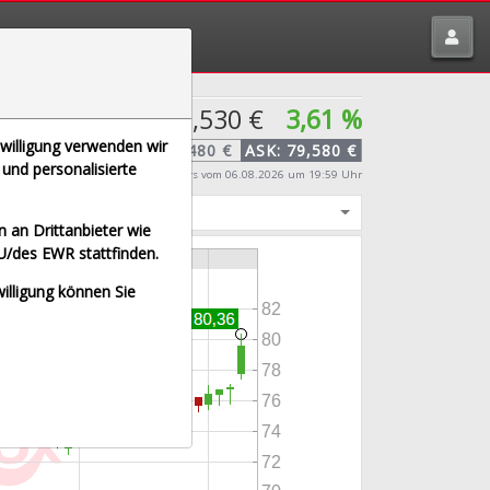
tte melden über
traderfox.de/kontakt/
79,530 €
3,61 %
nwilligung verwenden wir
BID:
79,480 €
ASK:
79,580 €
und personalisierte
Echtzeit-Aktienkurs
vom 06.08.2026 um 19:59 Uhr
igt
 an Drittanbieter wie
U/des EWR stattfinden.
willigung können Sie