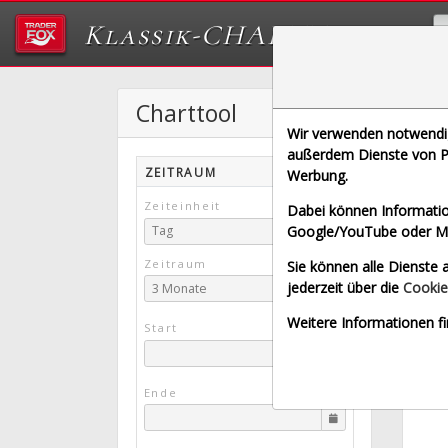
Klassik-CHARTTOOL
Charttool
Wir verwenden notwendige
[HEN3 
außerdem Dienste von Pa
ZEITRAUM
Werbung.
Börse
Zeiteinheit
Dabei können Informatio
Google/YouTube oder Met
Tag
Zeitraum
Sie können alle Dienste a
jederzeit über die
Cookie
3 Monate
Weitere Informationen fi
Start
Ende