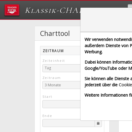
Klassik-CHARTTOOL
Charttool
K
Wir verwenden notwendige
[SKB |
außerdem Dienste von Pa
ZEITRAUM
Werbung.
Börse
Zeiteinheit
Dabei können Informatio
Google/YouTube oder Met
Tag
Zeitraum
Sie können alle Dienste a
jederzeit über die
Cookie
3 Monate
Weitere Informationen fi
Start
Ende