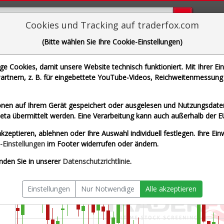
Bugs bi
Cookies und Tracking auf traderfox.com
(Bitte wählen Sie Ihre Cookie-Einstellungen)
oenig & Bauer AG
 Cookies, damit unsere Website technisch funktioniert. Mit Ihrer Ei
 WKN 719350 | ISIN DE0007193500]
rtnern, z. B. für eingebettete YouTube-Videos, Reichweitenmessung 
 Stuttgart
Splitberein
nen auf Ihrem Gerät gespeichert oder ausgelesen und Nutzungsdaten
a übermittelt werden. Eine Verarbeitung kann auch außerhalb der E
kzeptieren, ablehnen oder Ihre Auswahl individuell festlegen. Ihre Ein
-Einstellungen
im Footer widerrufen oder ändern.
nden Sie in unserer
Datenschutzrichtlinie
.
Einstellungen
Nur Notwendige
Alle akzeptieren