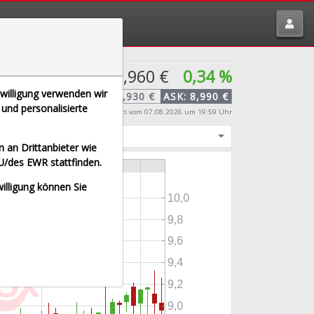
tte melden über
traderfox.de/kontakt/
8,960 €
0,34 %
nwilligung verwenden wir
BID:
8,930 €
ASK:
8,990 €
und personalisierte
Echtzeit-Aktienkurs
vom 07.08.2026 um 19:59 Uhr
igt
 an Drittanbieter wie
U/des EWR stattfinden.
willigung können Sie