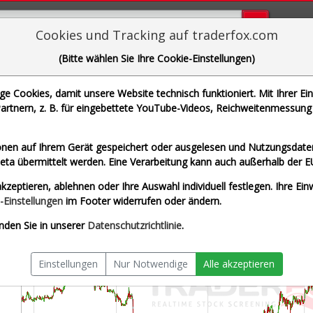
Bugs bi
Cookies und Tracking auf traderfox.com
(Bitte wählen Sie Ihre Cookie-Einstellungen)
DALDRUP+SOEHNE AG
 Cookies, damit unsere Website technisch funktioniert. Mit Ihrer Ei
 WKN 783057 | ISIN DE0007830572]
rtnern, z. B. für eingebettete YouTube-Videos, Reichweitenmessung 
eit Euro
Splitberein
nen auf Ihrem Gerät gespeichert oder ausgelesen und Nutzungsdaten
a übermittelt werden. Eine Verarbeitung kann auch außerhalb der E
kzeptieren, ablehnen oder Ihre Auswahl individuell festlegen. Ihre Ein
-Einstellungen
im Footer widerrufen oder ändern.
nden Sie in unserer
Datenschutzrichtlinie
.
Einstellungen
Nur Notwendige
Alle akzeptieren