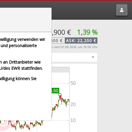
tte melden über
traderfox.de/kontakt/
21,900 €
1,39 %
nwilligung verwenden wir
BID:
21,600 €
ASK:
22,200 €
und personalisierte
Echtzeit-Aktienkurs
vom 07.08.2026 um 19:59 Uhr
igt
 an Drittanbieter wie
U/des EWR stattfinden.
willigung können Sie