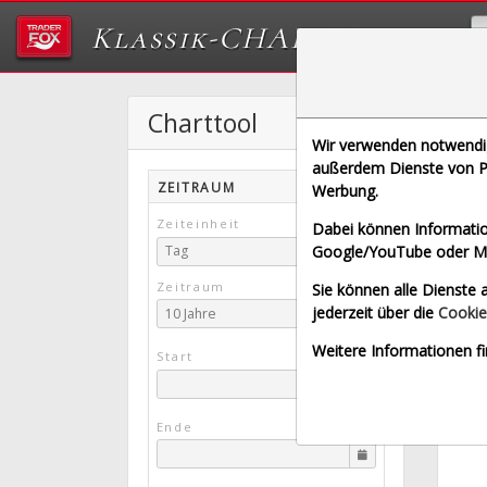
Klassik-CHARTTOOL
Charttool
Wir verwenden notwendige
[4DS |
außerdem Dienste von Pa
ZEITRAUM
Werbung.
Echtz
Zeiteinheit
Dabei können Informatio
Google/YouTube oder Met
Tag
Zeitraum
Sie können alle Dienste a
jederzeit über die
Cookie
10 Jahre
Weitere Informationen fi
Start
Ende