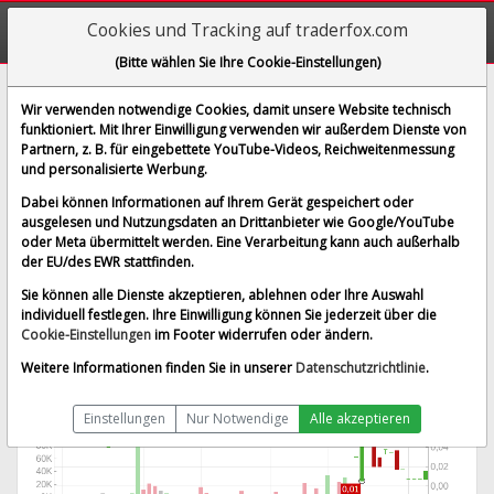
Cookies und Tracking auf traderfox.com
(Bitte wählen Sie Ihre Cookie-Einstellungen)
Manz AG
Wir verwenden notwendige Cookies, damit unsere Website technisch
funktioniert. Mit Ihrer Einwilligung verwenden wir außerdem Dienste von
[M5Z | WKN A0JQ5U | ISIN DE000A0JQ5U3]
Partnern, z. B. für eingebettete YouTube-Videos, Reichweitenmessung
0,015 €
121,43 %
und personalisierte Werbung.
BID:
0,012 €
ASK:
0,019 €
Dabei können Informationen auf Ihrem Gerät gespeichert oder
Echtzeit-Aktienkurs
vom 08.08.2026 um 05:58 Uhr
ausgelesen und Nutzungsdaten an Drittanbieter wie Google/YouTube
oder Meta übermittelt werden. Eine Verarbeitung kann auch außerhalb
Echtzeit Euro
Splitbereinigt
der EU/des EWR stattfinden.
Sie können alle Dienste akzeptieren, ablehnen oder Ihre Auswahl
individuell festlegen. Ihre Einwilligung können Sie jederzeit über die
Cookie-Einstellungen
im Footer widerrufen oder ändern.
Weitere Informationen finden Sie in unserer
Datenschutzrichtlinie
.
Einstellungen
Nur Notwendige
Alle akzeptieren