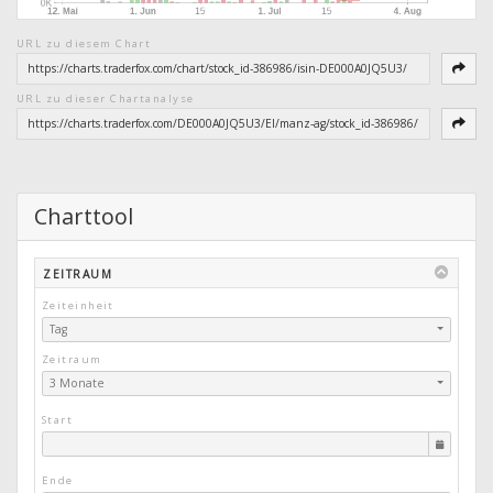
URL zu diesem Chart
URL zu dieser Chartanalyse
Charttool
ZEITRAUM
Zeiteinheit
Tag
Zeitraum
3 Monate
Start
Ende