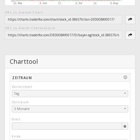
URL zu diesem Chart
URL zu dieser Chartanalyse
Charttool
ZEITRAUM
Zeiteinheit
Tag
Zeitraum
3 Monate
Start
Ende