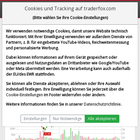
Cookies und Tracking auf traderfox.com
(Bitte wählen Sie Ihre Cookie-Einstellungen)
Bayer AG
Wir verwenden notwendige Cookies, damit unsere Website technisch
funktioniert. Mit Ihrer Einwilligung verwenden wir außerdem Dienste von
[BAYN | WKN BAY001 | ISIN DE000BAY0017]
Partnern, z. B. für eingebettete YouTube-Videos, Reichweitenmessung
49,815 €
0,84 %
und personalisierte Werbung.
BID:
49,810 €
ASK:
49,820 €
Dabei können Informationen auf Ihrem Gerät gespeichert oder
Echtzeit-Aktienkurs
vom 07.08.2026 um 17:10 Uhr
ausgelesen und Nutzungsdaten an Drittanbieter wie Google/YouTube
oder Meta übermittelt werden. Eine Verarbeitung kann auch außerhalb
Echtzeit Euro
Splitbereinigt
der EU/des EWR stattfinden.
Sie können alle Dienste akzeptieren, ablehnen oder Ihre Auswahl
individuell festlegen. Ihre Einwilligung können Sie jederzeit über die
Cookie-Einstellungen
im Footer widerrufen oder ändern.
Weitere Informationen finden Sie in unserer
Datenschutzrichtlinie
.
Einstellungen
Nur Notwendige
Alle akzeptieren