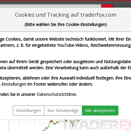
Bugs bi
Cookies und Tracking auf traderfox.com
(Bitte wählen Sie Ihre Cookie-Einstellungen)
os-Zertifikat bezogen auf LUS Wikifolio-I
RELLA
 Cookies, damit unsere Website technisch funktioniert. Mit Ihrer Ei
rtnern, z. B. für eingebettete YouTube-Videos, Reichweitenmessung 
LS9UKD | ISIN DE000LS9UKD6]
nen auf Ihrem Gerät gespeichert oder ausgelesen und Nutzungsdaten
 Stuttgart
Splitberein
a übermittelt werden. Eine Verarbeitung kann auch außerhalb der E
kzeptieren, ablehnen oder Ihre Auswahl individuell festlegen. Ihre Ein
-Einstellungen
im Footer widerrufen oder ändern.
nden Sie in unserer
Datenschutzrichtlinie
.
Einstellungen
Nur Notwendige
Alle akzeptieren