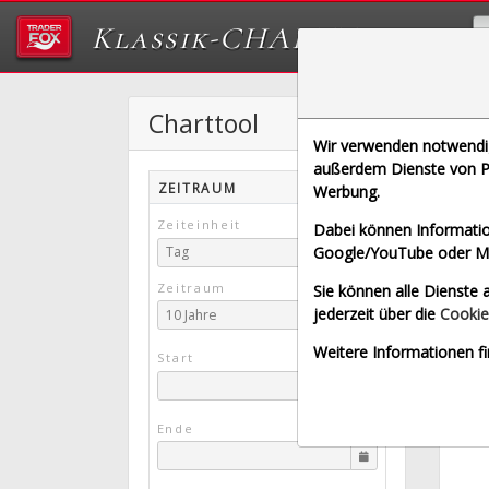
Klassik-CHARTTOOL
Charttool
Endl
UMB
Wir verwenden notwendige
außerdem Dienste von Pa
[WKN 
ZEITRAUM
Werbung.
Zeiteinheit
Dabei können Informatio
Börse
Google/YouTube oder Met
Tag
Zeitraum
Sie können alle Dienste a
jederzeit über die
Cookie
10 Jahre
Weitere Informationen fi
Start
Ende