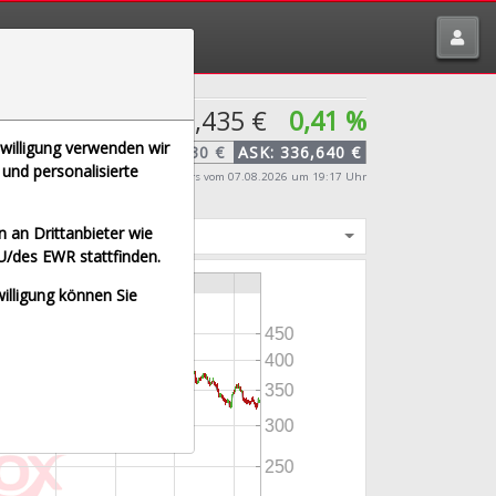
tte melden über
traderfox.de/kontakt/
335,435 €
0,41 %
ndex
nwilligung verwenden wir
BID:
334,230 €
ASK:
336,640 €
und personalisierte
Echtzeit-Aktienkurs
vom 07.08.2026 um 19:17 Uhr
 an Drittanbieter wie
igt
U/des EWR stattfinden.
willigung können Sie