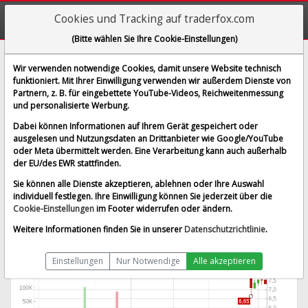
Cookies und Tracking auf traderfox.com
(Bitte wählen Sie Ihre Cookie-Einstellungen)
Schaeffler AG
Wir verwenden notwendige Cookies, damit unsere Website technisch
funktioniert. Mit Ihrer Einwilligung verwenden wir außerdem Dienste von
[SHA | WKN SHA010 | ISIN DE000SHA0100]
Partnern, z. B. für eingebettete YouTube-Videos, Reichweitenmessung
7,300 €
-3,44 %
und personalisierte Werbung.
BID:
7,290 €
ASK:
7,310 €
Dabei können Informationen auf Ihrem Gerät gespeichert oder
Preis-Indikation
vom 06.08.2026 um 09:15 Uhr
ausgelesen und Nutzungsdaten an Drittanbieter wie Google/YouTube
Kursinformationen an FFM sind 15 Minuten verzögert
oder Meta übermittelt werden. Eine Verarbeitung kann auch außerhalb
Börse Frankfurt
Splitbereinigt
der EU/des EWR stattfinden.
Sie können alle Dienste akzeptieren, ablehnen oder Ihre Auswahl
individuell festlegen. Ihre Einwilligung können Sie jederzeit über die
Cookie-Einstellungen
im Footer widerrufen oder ändern.
Weitere Informationen finden Sie in unserer
Datenschutzrichtlinie
.
Einstellungen
Nur Notwendige
Alle akzeptieren