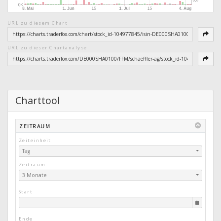
URL zu diesem Chart
URL zu dieser Chartanalyse
Charttool
ZEITRAUM
Zeiteinheit
Tag
Zeitraum
3 Monate
Start
Ende