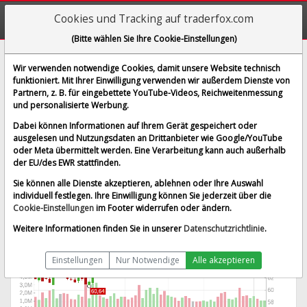
Cookies und Tracking auf traderfox.com
(Bitte wählen Sie Ihre Cookie-Einstellungen)
Danone S.A.
Wir verwenden notwendige Cookies, damit unsere Website technisch
funktioniert. Mit Ihrer Einwilligung verwenden wir außerdem Dienste von
[BSN | WKN 851194 | ISIN FR0000120644]
Partnern, z. B. für eingebettete YouTube-Videos, Reichweitenmessung
68,370 €
0,31 %
und personalisierte Werbung.
BID:
68,280 €
ASK:
68,460 €
Dabei können Informationen auf Ihrem Gerät gespeichert oder
Echtzeit-Aktienkurs
vom 08.08.2026 um 05:58 Uhr
ausgelesen und Nutzungsdaten an Drittanbieter wie Google/YouTube
oder Meta übermittelt werden. Eine Verarbeitung kann auch außerhalb
Echtzeit Euro
Splitbereinigt
der EU/des EWR stattfinden.
Sie können alle Dienste akzeptieren, ablehnen oder Ihre Auswahl
individuell festlegen. Ihre Einwilligung können Sie jederzeit über die
Cookie-Einstellungen
im Footer widerrufen oder ändern.
Weitere Informationen finden Sie in unserer
Datenschutzrichtlinie
.
Einstellungen
Nur Notwendige
Alle akzeptieren