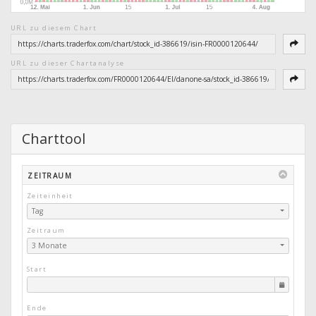
URL zu diesem Chart
URL zu dieser Chartanalyse
Charttool
ZEITRAUM
Zeiteinheit
Tag
Zeitraum
3 Monate
Start
Ende