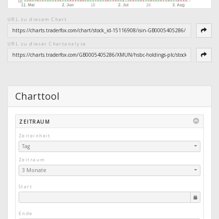
URL zu diesem Chart
URL zu dieser Chartanalyse
Charttool
ZEITRAUM
Zeiteinheit
Tag
Zeitraum
3 Monate
Start
Ende