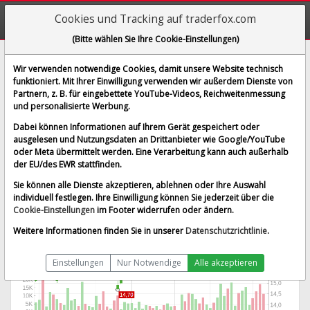
Cookies und Tracking auf traderfox.com
(Bitte wählen Sie Ihre Cookie-Einstellungen)
HSBC Holdings PLC
Wir verwenden notwendige Cookies, damit unsere Website technisch
funktioniert. Mit Ihrer Einwilligung verwenden wir außerdem Dienste von
[HBC1 | WKN 923893 | ISIN GB0005405286]
Partnern, z. B. für eingebettete YouTube-Videos, Reichweitenmessung
17,977 €
0,74 %
und personalisierte Werbung.
BID:
17,866 €
ASK:
18,088 €
Dabei können Informationen auf Ihrem Gerät gespeichert oder
Echtzeit-Aktienkurs
vom 07.08.2026 um 19:28 Uhr
ausgelesen und Nutzungsdaten an Drittanbieter wie Google/YouTube
oder Meta übermittelt werden. Eine Verarbeitung kann auch außerhalb
gettex
Splitbereinigt
der EU/des EWR stattfinden.
Sie können alle Dienste akzeptieren, ablehnen oder Ihre Auswahl
individuell festlegen. Ihre Einwilligung können Sie jederzeit über die
Cookie-Einstellungen
im Footer widerrufen oder ändern.
Weitere Informationen finden Sie in unserer
Datenschutzrichtlinie
.
Einstellungen
Nur Notwendige
Alle akzeptieren