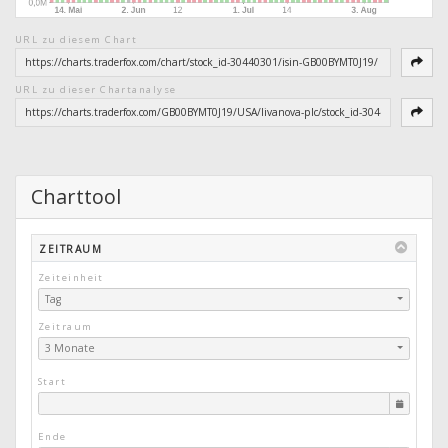
URL zu diesem Chart
URL zu dieser Chartanalyse
Charttool
ZEITRAUM
Zeiteinheit
Tag
Zeitraum
3 Monate
Start
Ende