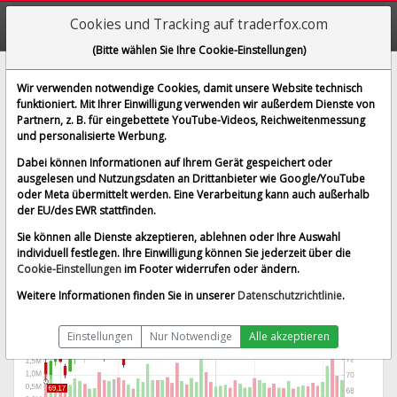
Cookies und Tracking auf traderfox.com
(Bitte wählen Sie Ihre Cookie-Einstellungen)
LivaNova PLC
Wir verwenden notwendige Cookies, damit unsere Website technisch
funktioniert. Mit Ihrer Einwilligung verwenden wir außerdem Dienste von
[LIVN | WKN A14156 | ISIN GB00BYMT0J19]
Partnern, z. B. für eingebettete YouTube-Videos, Reichweitenmessung
76,230 $
0,59 %
und personalisierte Werbung.
BID:
76,230 $
ASK:
76,230 $
Dabei können Informationen auf Ihrem Gerät gespeichert oder
Echtzeit-Aktienkurs
vom 07.08.2026 um 13:30 Uhr
ausgelesen und Nutzungsdaten an Drittanbieter wie Google/YouTube
oder Meta übermittelt werden. Eine Verarbeitung kann auch außerhalb
USA
Splitbereinigt
der EU/des EWR stattfinden.
Sie können alle Dienste akzeptieren, ablehnen oder Ihre Auswahl
individuell festlegen. Ihre Einwilligung können Sie jederzeit über die
Cookie-Einstellungen
im Footer widerrufen oder ändern.
Weitere Informationen finden Sie in unserer
Datenschutzrichtlinie
.
Einstellungen
Nur Notwendige
Alle akzeptieren