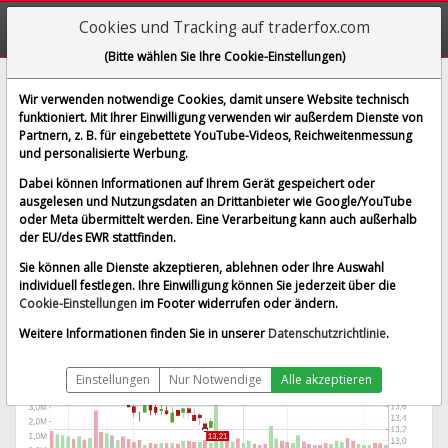
Cookies und Tracking auf traderfox.com
(Bitte wählen Sie Ihre Cookie-Einstellungen)
Inmode Ltd.
Wir verwenden notwendige Cookies, damit unsere Website technisch
funktioniert. Mit Ihrer Einwilligung verwenden wir außerdem Dienste von
[INMD | WKN A2PP3A | ISIN IL0011595993]
Partnern, z. B. für eingebettete YouTube-Videos, Reichweitenmessung
15,305 $
1,22 %
und personalisierte Werbung.
BID:
12,900 $
ASK:
17,450 $
Dabei können Informationen auf Ihrem Gerät gespeichert oder
Echtzeit-Aktienkurs
vom 07.08.2026 um 19:59 Uhr
ausgelesen und Nutzungsdaten an Drittanbieter wie Google/YouTube
oder Meta übermittelt werden. Eine Verarbeitung kann auch außerhalb
Nasdaq
Splitbereinigt
der EU/des EWR stattfinden.
Sie können alle Dienste akzeptieren, ablehnen oder Ihre Auswahl
individuell festlegen. Ihre Einwilligung können Sie jederzeit über die
Cookie-Einstellungen
im Footer widerrufen oder ändern.
Weitere Informationen finden Sie in unserer
Datenschutzrichtlinie
.
Einstellungen
Nur Notwendige
Alle akzeptieren